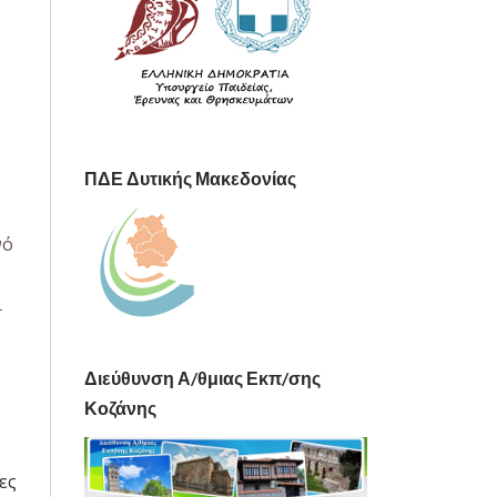
ΠΔΕ Δυτικής Μακεδονίας
νό
ι
Διεύθυνση Α/θμιας Εκπ/σης
Κοζάνης
ες