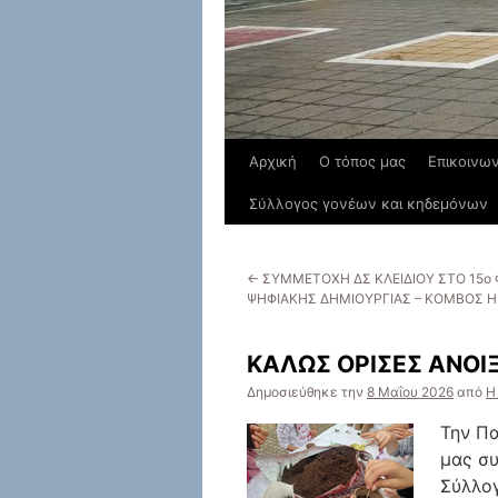
Αρχική
Ο τόπος μας
Επικοινων
Σύλλογος γονέων και κηδεμόνων
←
ΣΥΜΜΕΤΟΧΗ ΔΣ ΚΛΕΙΔΙΟΥ ΣΤΟ 15ο 
ΨΗΦΙΑΚΗΣ ΔΗΜΙΟΥΡΓΙΑΣ – ΚΟΜΒΟΣ Η
ΚΑΛΩΣ ΟΡΙΣΕΣ ΑΝΟΙ
Δημοσιεύθηκε την
8 Μαΐου 2026
από
Η
Την Πα
μας σ
Σύλλογ