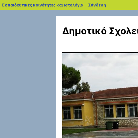
blogs.sch.gr
Εκπαιδευτικές κοινότητες και ιστολόγια
Σύνδεση
Μετάβαση
σε
Δημοτικό Σχολε
περιεχόμενο