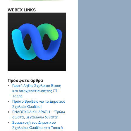
WEBEX LINKS
Πρόσφατα άρθρα
Γιορτή Λήξης Σχολικού Έτους
και Αποχαιρετισμός της ΣΤ΄
Τάξης
Πρώτο Βραβείο για το Δημοτικό
Σχολείο Κλειδίου!
ΕΝΔΟΣΧΟΛΙΚΗ ΔΡΑΣΗ – “Τρώω
σωστά, μεγαλώνω δυνατά”
Συμμετοχή του Δημοτικού
Σχολείου Κλειδίου στα Τοπικά