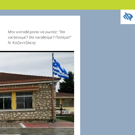
Μην καταδέχεσαι να ρωτάς: "Θα
νικήσουμε? Θα νικηθούμε? Πολέμα!"
Ν. Καζαντζάκης