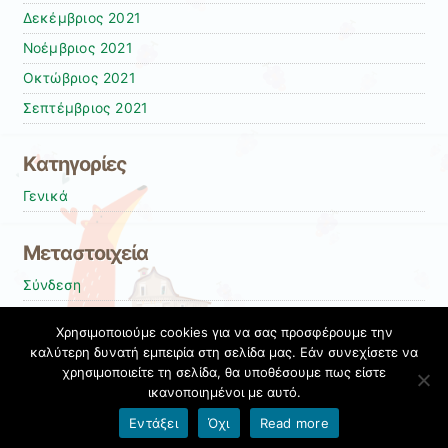
Δεκέμβριος 2021
Νοέμβριος 2021
Οκτώβριος 2021
Σεπτέμβριος 2021
Kατηγορίες
Γενικά
Μεταστοιχεία
Σύνδεση
Entries
RSS
Χρησιμοποιούμε cookies για να σας προσφέρουμε την
Comments
RSS
καλύτερη δυνατή εμπειρία στη σελίδα μας. Εάν συνεχίσετε να
χρησιμοποιείτε τη σελίδα, θα υποθέσουμε πως είστε
Εκπαιδευτικές Κοινότητες & Ιστολόγια ΠΣΔ
ικανοποιημένοι με αυτό.
Όροι χρήσης blogs.sch.gr
|
Δήλωση προσβασιμότητας
Εντάξει
Όχι
Read more