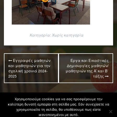
Κατηγορία:
Χωρίς κατηγορία
Πλοήγηση
Εγγραφές μαθητών
Έργα και Εικαστικές
άρθρων
και μαθητριών για την
Δημιουργίες μαθητών/
σχολική χρονιά 2024-
μαθητριών της Α’ και Β΄
2025
τάξης
Χρησιμοποιούμε cookies για να σας προσφέρουμε την
καλύτερη δυνατή εμπειρία στη σελίδα μας. Εάν συνεχίσετε να
Φιλοξενείται στο
https://blogs.sch.gr
|
Όροι χρήσης
χρησιμοποιείτε τη σελίδα, θα υποθέσουμε πως είστε
blogs.sch.gr
|
Δήλωση προσβασιμότητας
|
Θέμα:
Fara
ικανοποιημένοι με αυτό.