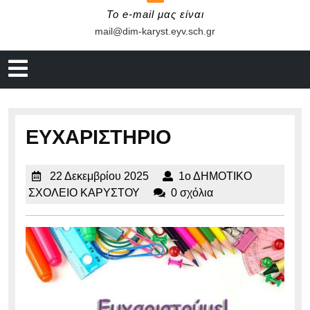
Το e-mail μας είναι
mail@dim-
mail@dim-karyst.eyv.sch.gr
karyst.eyv.sch.gr
Άνοιγμα
μενού
ΕΥΧΑΡΙΣΤΗΡΙΟ
22
22 Δεκεμβρίου 2025
1ο ΔΗΜΟΤΙΚΟ
Δεκεμβρίου
1ο
ΣΧΟΛΕΙΟ ΚΑΡΥΣΤΟΥ
0 σχόλια
2025
ΔΗΜΟΤΙΚΟ
ΣΧΟΛΕΙΟ
ΚΑΡΥΣΤΟΥ