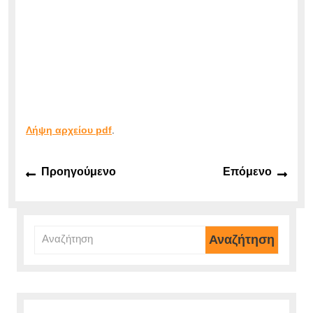
Λήψη αρχείου pdf
.
Πλοήγηση
Προηγούμενο
Επό
Προηγούμενο
Επόμενο
άρθρων
άρθρο:
άρθρ
Αναζήτηση
για: