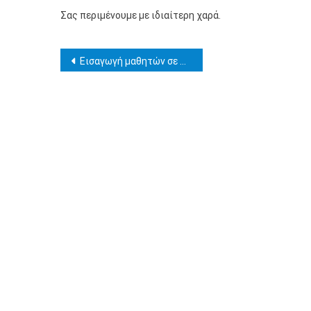
Σας περιμένουμε με ιδιαίτερη χαρά.
Πλοήγηση
Εισαγωγή μαθητών σε σχολεία- Πρότυπα, Πειραματικά, Εκκλησιαστικά-
άρθρων