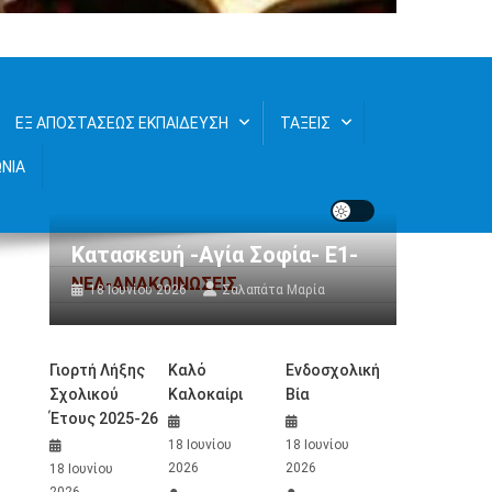
ΕΞ ΑΠΟΣΤΑΣΕΩΣ ΕΚΠΑΙΔΕΥΣΗ
ΤΑΞΕΙΣ
ΩΝΙΑ
Κατασκευή -Αγία Σοφία- Ε1-
ΝΕΑ-ΑΝΑΚΟΙΝΩΣΕΙΣ
18 Ιουνίου 2026
Σαλαπάτα Μαρία
Γιορτή Λήξης
Καλό
Ενδοσχολική
Σχολικού
Καλοκαίρι
Βία
Έτους 2025-26
18 Ιουνίου
18 Ιουνίου
2026
2026
18 Ιουνίου
2026