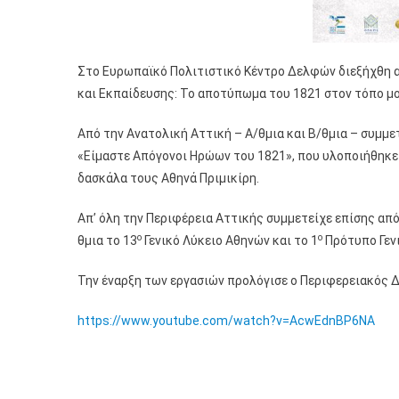
Στο Ευρωπαϊκό Πολιτιστικό Κέντρο Δελφών διεξήχθη απ
και Εκπαίδευσης: Το αποτύπωμα του 1821 στον τόπο μο
Από την Ανατολική Αττική – Α/θμια και Β/θμια – συμμε
«Είμαστε Απόγονοι Ηρώων του 1821», που υλοποιήθηκε 
δασκάλα τους Αθηνά Πριμικίρη.
Απ’ όλη την Περιφέρεια Αττικής συμμετείχε επίσης από 
ο
ο
θμια το 13
Γενικό Λύκειο Αθηνών και το 1
Πρότυπο Γενι
Την έναρξη των εργασιών προλόγισε ο Περιφερειακός Δ
https://www.youtube.com/watch?v=AcwEdnBP6NA