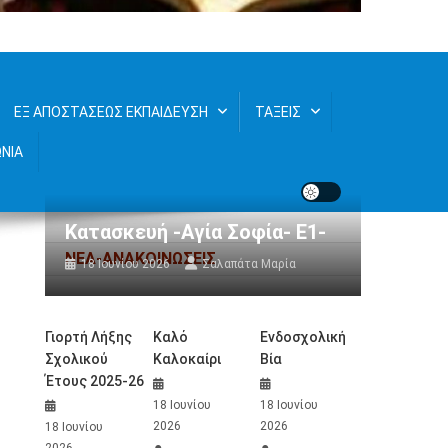
ΕΞ ΑΠΟΣΤΑΣΕΩΣ ΕΚΠΑΙΔΕΥΣΗ
ΤΑΞΕΙΣ
ΩΝΙΑ
Κατασκευή -Αγία Σοφία- Ε1-
ΝΕΑ-ΑΝΑΚΟΙΝΩΣΕΙΣ
18 Ιουνίου 2026
Σαλαπάτα Μαρία
Γιορτή Λήξης
Καλό
Ενδοσχολική
Σχολικού
Καλοκαίρι
Βία
Έτους 2025-26
18 Ιουνίου
18 Ιουνίου
2026
2026
18 Ιουνίου
2026