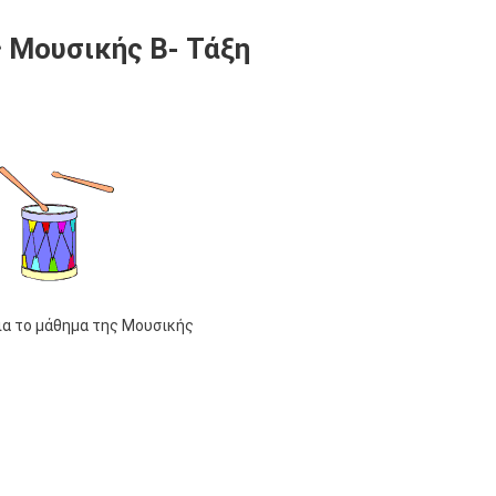
ς Μουσικής Β- Τάξη
ια το μάθημα της Μουσικής