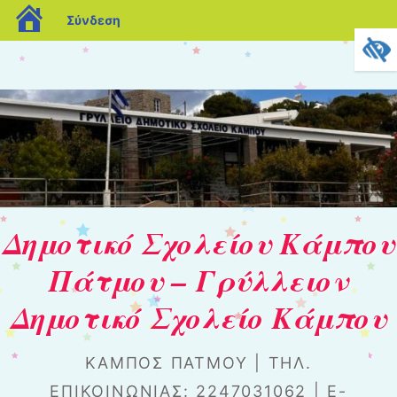
blogs.sch.gr
Σύνδεση
Δημοτικό Σχολείου Κάμπου
Πάτμου – Γρύλλειον
Δημοτικό Σχολείο Κάμπου
ΚΆΜΠΟΣ ΠΆΤΜΟΥ | ΤΗΛ.
ΕΠΙΚΟΙΝΩΝΊΑΣ: 2247031062 | Ε-