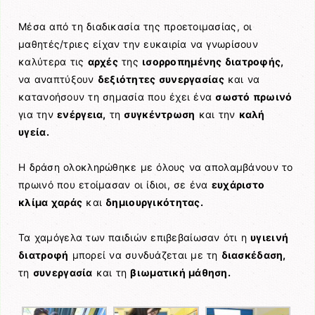
Μέσα από τη διαδικασία της προετοιμασίας, οι
μαθητές/τριες είχαν την ευκαιρία να γνωρίσουν
καλύτερα τις
αρχές
της
ισορροπημένης διατροφής,
να αναπτύξουν
δεξιότητες συνεργασίας
και να
κατανοήσουν τη σημασία που έχει ένα
σωστό πρωινό
για την
ενέργεια,
τη
συγκέντρωση
και την
καλή
υγεία.
Η δράση ολοκληρώθηκε με όλους να απολαμβάνουν το
πρωινό που ετοίμασαν οι ίδιοι, σε ένα
ευχάριστο
κλίμα χαράς
και
δημιουργικότητας.
Τα χαμόγελα των παιδιών επιβεβαίωσαν ότι η
υγιεινή
διατροφή
μπορεί να συνδυάζεται με τη
διασκέδαση,
τη
συνεργασία
και τη
βιωματική μάθηση.