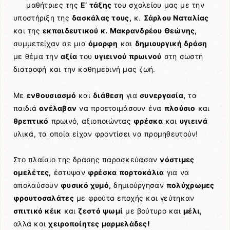
μαθήτριες της
Ε’ τάξης
του σχολείου μας με την
υποστήριξη της
δασκάλας τους,
κ.
Σάρλου Ναταλίας
και της
εκπαιδευτικού κ. Μακρανδρέου Θεώνης,
συμμετείχαν σε μια
όμορφη
και
δημιουργική δράση
με θέμα την
αξία
του
υγιεινού πρωινού
στη σωστή
διατροφή και την καθημερινή μας ζωή.
Με
ενθουσιασμό
και
διάθεση
για
συνεργασία,
τα
παιδιά
ανέλαβαν
να προετοιμάσουν ένα
πλούσιο
και
θρεπτικό
πρωινό, αξιοποιώντας
φρέσκα
και
υγιεινά
υλικά, τα οποία είχαν φροντίσει να προμηθευτούν!
Στο πλαίσιο της δράσης παρασκεύασαν
νόστιμες
ομελέτες,
έστυψαν
φρέσκα πορτοκάλια
για να
απολαύσουν
φυσικό χυμό,
δημιούργησαν
πολύχρωμες
φρουτοσαλάτες
με φρούτα εποχής και γεύτηκαν
σπιτικό κέικ
και
ζεστό ψωμί
με βούτυρο και
μέλι,
αλλά και
χειροποίητες μαρμελάδες!