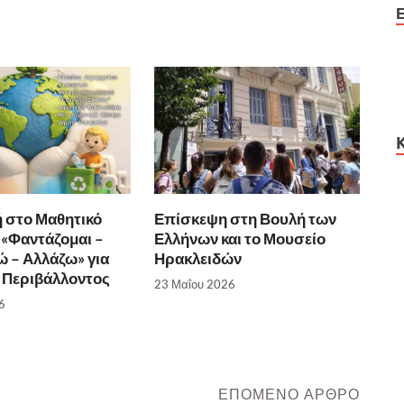
 στο Μαθητικό
Επίσκεψη στη Βουλή των
«Φαντάζομαι –
Ελλήνων και το Μουσείο
 – Αλλάζω» για
Ηρακλειδών
 Περιβάλλοντος
23 Μαΐου 2026
6
ΕΠΌΜΕΝΟ ΆΡΘΡΟ