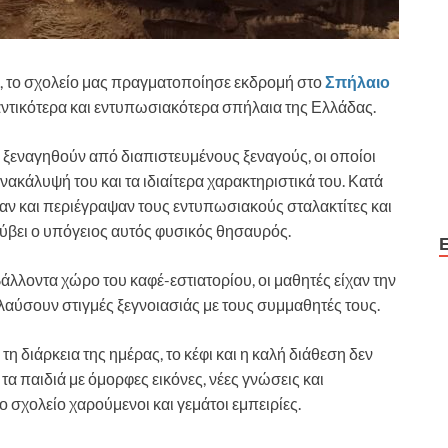
, το σχολείο μας πραγματοποίησε εκδρομή στο
Σπήλαιο
αντικότερα και εντυπωσιακότερα σπήλαια της Ελλάδας.
να ξεναγηθούν από διαπιστευμένους ξεναγούς, οι οποίοι
ανακάλυψή του και τα ιδιαίτερα χαρακτηριστικά του. Κατά
σαν και περιέγραψαν τους εντυπωσιακούς σταλακτίτες και
ύβει ο υπόγειος αυτός φυσικός θησαυρός.
λλοντα χώρο του καφέ-εστιατορίου, οι μαθητές είχαν την
λαύσουν στιγμές ξεγνοιασιάς με τους συμμαθητές τους.
η διάρκεια της ημέρας, το κέφι και η καλή διάθεση δεν
 τα παιδιά με όμορφες εικόνες, νέες γνώσεις και
 σχολείο χαρούμενοι και γεμάτοι εμπειρίες.