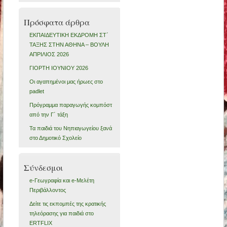
Πρόσφατα άρθρα
ΕΚΠΑΙΔΕΥΤΙΚΗ ΕΚΔΡΟΜΗ ΣΤ΄
ΤΑΞΗΣ ΣΤΗΝ ΑΘΗΝΑ – ΒΟΥΛΗ
ΑΠΡΙΛΙΟΣ 2026
ΓΙΟΡΤΗ ΙΟΥΝΙΟΥ 2026
Οι αγαπημένοι μας ήρωες στο
padlet
Πρόγραμμα παραγωγής κομπόστ
από την Γ΄ τάξη
Τα παιδιά του Νηπιαγωγείου ξανά
στο Δημοτικό Σχολείο
Σύνδεσμοι
e-Γεωγραφία και e-Μελέτη
Περιβάλλοντος
Δείτε τις εκπομπές της κρατικής
τηλεόρασης για παιδιά στο
ERTFLIX