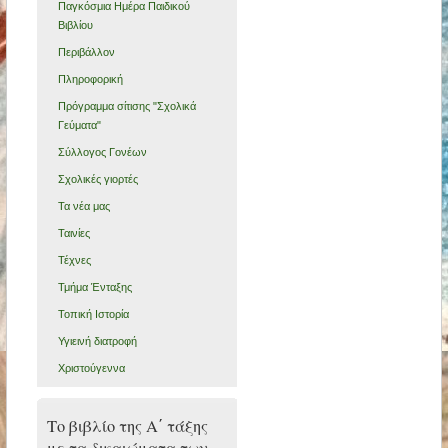
Παγκόσμια Ημέρα Παιδικού
Βιβλίου
Περιβάλλον
Πληροφορική
Πρόγραμμα σίτισης "Σχολικά
Γεύματα"
Σύλλογος Γονέων
Σχολικές γιορτές
Τα νέα μας
Ταινίες
Τέχνες
Τμήμα Ένταξης
Τοπική Ιστορία
Υγιεινή διατροφή
Χριστούγεννα
Το βιβλίο της Α΄ τάξης