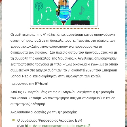
Οι μαθητές/τριες της Α΄ τάξης, όπως αναφέραμε και σε προηγούμενη
ανάρτησή μας, μαζί με τη δασκάλα τους, κ. Γεωργία, στα πλαίσια των
Εργαστηρίων Δεξιοτήτων υλοποίησαν ένα πρόγραμμα για τα
δικαιώματα των παιδιών. Στο πλαίσιο αυτού του προγράμματος και με
τη συμβολή της δασκάλας της Μουσικής, κ. Αγγελικής, δημιούργησαν
ένα πρωτότυπο τραγούδι με τίτλο: «Έχω δικαίωμα κι εγώ», με το οποίο
συμμετείχαν στο Διαγωνισμό “Καν΄ το ν΄ ακουστεί 2026” του European
School Radio και διακρίθηκαν στην αξιολόγηση των κριτών
η
παίρνοντας την
6
θέση
!
Από τις 17 Μαρτίου έως και τις 21 Απριλίου διεξάγεται η ψηφοφορία
του κοινού. Ζητούμε, λοιπόν την ψήφο σας για να διακριθούμε και σε
αυτήν την αξιολόγηση!
Ακολουθούν οι οδηγίες για την ψηφοφορία:
Ο σύνδεσμος Ψηφοφορίας Ακροατών ESR
είναι
https://vote.europeanschoolradio.eu/vote/3