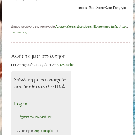
από κ. Βασιλάκογλου Γεωργία
Δημοσιευμένο στην κατηγορία
Ανακοινώσεις
,
Διακρίσεις
,
Εργαστήρια Δεξιοτήτων
,
Τα νέα μας
Αφήστε μια απάντηση
Για να σχολιάσετε πρέπει να
συνδεθείτε
.
Σύνδεση με τα στοιχεία
που διαθέτετε στο ΠΣΔ
Log in
Ξέχασα τον κωδικό μου
Αποκτήστε
λογαριασμό
στο