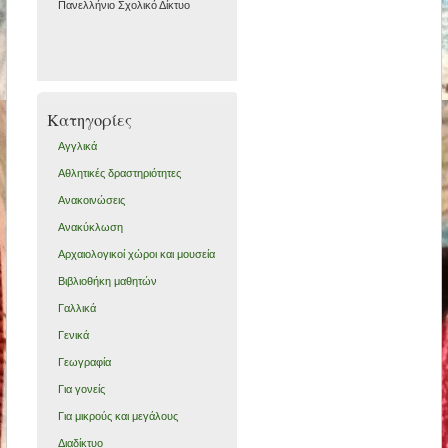
Πανελλήνιο Σχολικό Δίκτυο
Kατηγορίες
Αγγλικά
Αθλητικές δραστηριότητες
Ανακοινώσεις
Ανακύκλωση
Αρχαιολογικοί χώροι και μουσεία
Βιβλιοθήκη μαθητών
Γαλλικά
Γενικά
Γεωγραφία
Για γονείς
Για μικρούς και μεγάλους
Διαδίκτυο