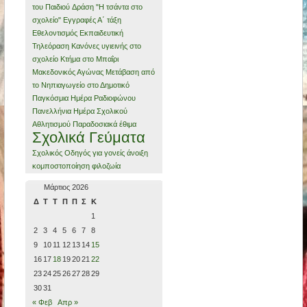
του Παιδιού
Δράση "Η τσάντα στο
σχολείο"
Εγγραφές Α΄ τάξη
Εθελοντισμός
Εκπαιδευτική
Τηλεόραση
Κανόνες υγιεινής στο
σχολείο
Κτήμα στο Μπαΐρι
Μακεδονικός Αγώνας
Μετάβαση από
το Νηπιαγωγείο στο Δημοτικό
Παγκόσμια Ημέρα Ραδιοφώνου
Πανελλήνια Ημέρα Σχολικού
Αθλητισμού
Παραδοσιακά έθιμα
Σχολικά Γεύματα
Σχολικός Οδηγός για γονείς
άνοιξη
κομποστοποίηση
φιλοζωία
Μάρτιος 2026
Δ
Τ
Τ
Π
Π
Σ
Κ
1
2
3
4
5
6
7
8
9
10
11
12
13
14
15
16
17
18
19
20
21
22
23
24
25
26
27
28
29
30
31
« Φεβ
Απρ »