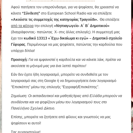
Αφού πατήσετε τον υπερσύνδεσμο, για να ψηφίσετε, θα χρειαστεί να
κάνετε
“Σύνδεση”
στο European School Radio και να επιλέξετε
«Ακούστε τις συμμετοχές της κατηγορίας Τραγούδι».
Θα επιλέξετε
από τα φίλτρα
την επιλογή
«Νηπιαγωγείο- Α΄ Β΄ Δημοτικού»
(διαγράφοντας- πατώντας Χ- στις άλλες επιλογές). Η συμμετοχή μας
έχει τον
κωδικό 13313 «΄Εχω δικαίωμα κι εγώ» – Δημοτικό σχολείο
Γέφυρας
. Περιμένουμε να μας ψηφίσετε, πατώντας την καρδούλα που
υπάρχει δίπλα!
Προσοχή:
Για να εμφανιστεί η καρδούλα και να κάνετε λάικ, πρέπει να
ακούσετε το μήνυμά μας για ένα λεπτό περίπου!
Εάν δεν έχετε ήδη λογαριασμό, μπορείτε να συνδεθείτε με τον
λογαριασμό σας στη Google ή να δημιουργήσετε έναν λογαριασμό
“Επισκέπτη” μέσω της επιλογής “Εγγραφή/Επισκέπτης”.
Σημείωση: Οι εκπαιδευτικοί και μαθητές/τριες από Ελλάδα μπορούν να
συνδέονται και να ψηφίζουν μέσω του λογαριασμού τους στο
Πανελλήνιο Σχολικό Δίκτυο.
Επίσης, μπορείτε να ζητήσετε από φίλους και γνωστούς να μας
ψηφίσουν κι αυτοί!
Σας ευχαριστούμε!