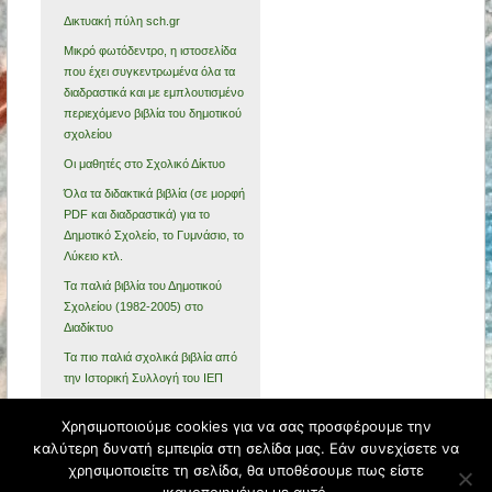
Δικτυακή πύλη sch.gr
Μικρό φωτόδεντρο, η ιστοσελίδα
που έχει συγκεντρωμένα όλα τα
διαδραστικά και με εμπλουτισμένο
περιεχόμενο βιβλία του δημοτικού
σχολείου
Οι μαθητές στο Σχολικό Δίκτυο
Όλα τα διδακτικά βιβλία (σε μορφή
PDF και διαδραστικά) για το
Δημοτικό Σχολείο, το Γυμνάσιο, το
Λύκειο κτλ.
Τα παλιά βιβλία του Δημοτικού
Σχολείου (1982-2005) στο
Διαδίκτυο
Τα πιο παλιά σχολικά βιβλία από
την Ιστορική Συλλογή του ΙΕΠ
ΥΠΑΙΘΑ Υπουργείο Παιδείας,
Χρησιμοποιούμε cookies για να σας προσφέρουμε την
Θρησκευμάτων και Αθλητισμού
καλύτερη δυνατή εμπειρία στη σελίδα μας. Εάν συνεχίσετε να
χρησιμοποιείτε τη σελίδα, θα υποθέσουμε πως είστε
ΔΗΜΟΤΙΚΟ ΣΧΟΛΕΙΟ ΓΕΦΥΡΑΣ
Φιλοξενείται από
Blogs.sch.gr