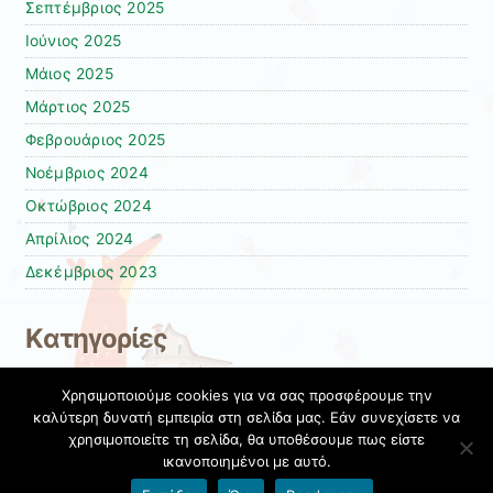
Σεπτέμβριος 2025
Ιούνιος 2025
Μάιος 2025
Μάρτιος 2025
Φεβρουάριος 2025
Νοέμβριος 2024
Οκτώβριος 2024
Απρίλιος 2024
Δεκέμβριος 2023
Kατηγορίες
Γενικά
Χρησιμοποιούμε cookies για να σας προσφέρουμε την
Δράσεις 2025-2026
καλύτερη δυνατή εμπειρία στη σελίδα μας. Εάν συνεχίσετε να
χρησιμοποιείτε τη σελίδα, θα υποθέσουμε πως είστε
Σχολικές Δράσεις 2024-2025
ικανοποιημένοι με αυτό.
Όροι χρήσης blogs.sch.gr
|
Δήλωση προσβασιμότητας