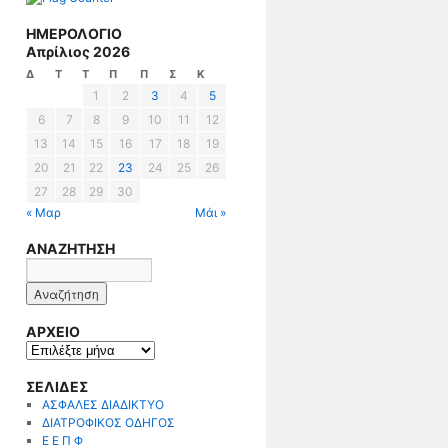
ΗΜΕΡΟΛΟΓΙΟ
Απρίλιος 2026
Δ
Τ
Τ
Π
Π
Σ
Κ
1
2
3
4
5
6
7
8
9
10
11
12
13
14
15
16
17
18
19
20
21
22
23
24
25
26
27
28
29
30
« Μαρ
Μάι »
ΑΝΑΖΗΤΗΣΗ
ΑΡΧΕΙΟ
ΑΡΧΕΙΟ
ΣΕΛΙΔΕΣ
ΑΣΦΑΛΕΣ ΔΙΑΔΙΚΤΥΟ
ΔΙΑΤΡΟΦΙΚΟΣ ΟΔΗΓΟΣ
Ε Ε Π Φ