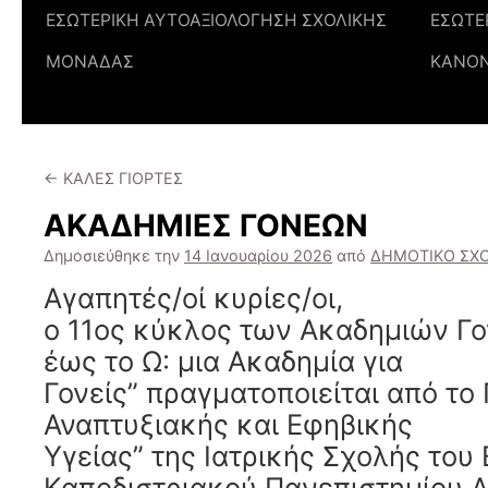
ΕΣΩΤΕΡΙΚΗ ΑΥΤΟΑΞΙΟΛΟΓΗΣΗ ΣΧΟΛΙΚΗΣ
ΕΣΩΤΕ
ΜΟΝΑΔΑΣ
ΚΑΝΟ
←
ΚΑΛΕΣ ΓΙΟΡΤΕΣ
ΑΚΑΔΗΜΙΕΣ ΓΟΝΕΩΝ
Δημοσιεύθηκε την
14 Ιανουαρίου 2026
από
ΔΗΜΟΤΙΚΟ ΣΧ
Aγαπητές/οί κυρίες/οι,
ο 11ος κύκλος των Ακαδημιών Γο
έως το Ω: μια Ακαδημία για
Γονείς” πραγματοποιείται από το
Αναπτυξιακής και Εφηβικής
Υγείας” της Ιατρικής Σχολής του 
Καποδιστριακού Πανεπιστημίου Α