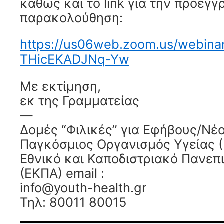
καθώς και το link για την προεγγ
παρακολούθηση:
https://us06web.zoom.us/webina
THicEKADJNq-Yw
Με εκτίμηση,
εκ της Γραμματείας
—
Δομές “Φιλικές” για Εφήβους/Νέ
Παγκόσμιος Οργανισμός Υγείας (
Εθνικό και Καποδιστριακό Πανεπ
(ΕΚΠΑ) email :
info@youth-health.gr
Τηλ: 80011 80015