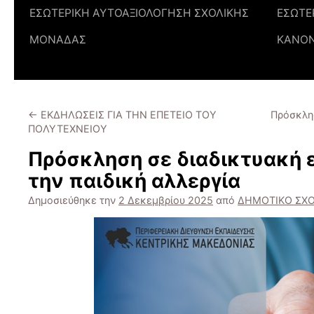
ΕΣΩΤΕΡΙΚΗ ΑΥΤΟΑΞΙΟΛΟΓΗΣΗ ΣΧΟΛΙΚΗΣ
ΕΣΩΤΕ
ΜΟΝΑΔΑΣ
ΚΑΝΟ
←
ΕΚΔΗΛΩΣΕΙΣ ΓΙΑ ΤΗΝ ΕΠΕΤΕΙΟ ΤΟΥ
Πρόσκλησ
ΠΟΛΥΤΕΧΝΕΙΟΥ
Πρόσκληση σε διαδικτυακή 
την παιδική αλλεργία
Δημοσιεύθηκε την
2 Δεκεμβρίου 2025
από
ΔΗΜΟΤΙΚΟ ΣΧ