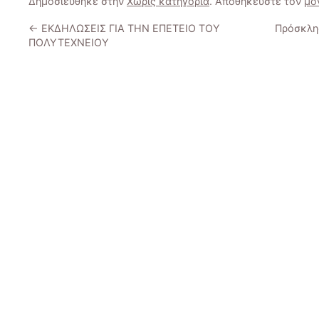
Δημοσιεύθηκε στην
Χωρίς κατηγορία
. Αποθηκεύστε τον
μό
←
ΕΚΔΗΛΩΣΕΙΣ ΓΙΑ ΤΗΝ ΕΠΕΤΕΙΟ ΤΟΥ
Πρόσκλησ
ΠΟΛΥΤΕΧΝΕΙΟΥ