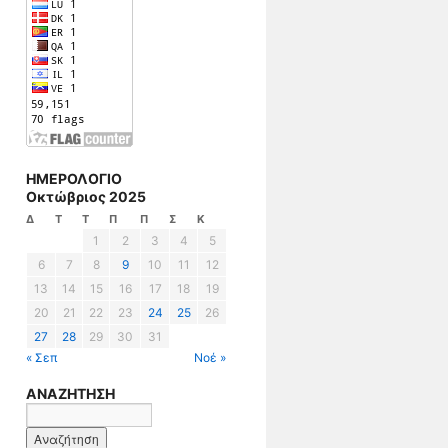
ΗΜΕΡΟΛΟΓΙΟ
Οκτώβριος 2025
Δ
Τ
Τ
Π
Π
Σ
Κ
1
2
3
4
5
6
7
8
9
10
11
12
13
14
15
16
17
18
19
20
21
22
23
24
25
26
27
28
29
30
31
« Σεπ
Νοέ »
ΑΝΑΖΗΤΗΣΗ