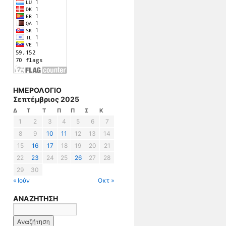
ΗΜΕΡΟΛΟΓΙΟ
Σεπτέμβριος 2025
Δ
Τ
Τ
Π
Π
Σ
Κ
1
2
3
4
5
6
7
8
9
10
11
12
13
14
15
16
17
18
19
20
21
22
23
24
25
26
27
28
29
30
« Ιούν
Οκτ »
ΑΝΑΖΗΤΗΣΗ