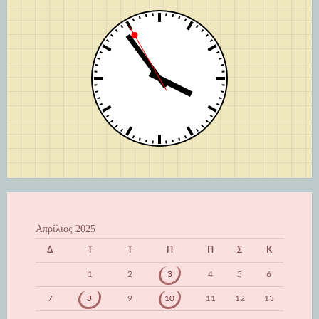
Απρίλιος 2025
Δ
Τ
Τ
Π
Π
Σ
Κ
1
2
3
4
5
6
7
8
9
10
11
12
13