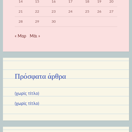
14
15
16
17
18
19
20
21
22
23
24
25
26
27
28
29
30
« Μαρ
Μάι »
Πρόσφατα άρθρα
(χωρίς τίτλο)
(χωρίς τίτλο)