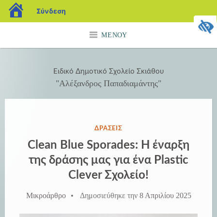
blogs.sch.gr
Σύνδεση
Μετάβαση
ΜΕΝΟΎ
σε
περιεχόμενο
Ειδικό Δημοτικό Σχολείο Σκιάθου
"Αλέξανδρος Παπαδιαμάντης"
ΔΗΜΟΣΙΕΎΘΗΚΕ
ΔΡΆΣΕΙΣ
ΣΤΗΝ
Clean Blue Sporades: Η έναρξη
της δράσης μας για ένα Plastic
Clever Σχολείο!
Μικροάρθρο
•
Δημοσιεύθηκε την
8 Απριλίου 2025