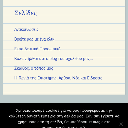
Σελίδες
Ανακοινώσεις
Βρείτε μας με ένα κλικ
Εκπαιδευτικό Προσωπικό
Καλώς ήλθατε στο blog του σχολείου μας…
Σκιάθος, ο τόπος μας
Η Γωνιά της Επιστήμης, Άρθρα, Νέα και Ειδήσεις
Χρησιμοποιούμε cookies για να σας προσφέρουμε την
Φιλοξενείται στο https://blogs.sch.gr
|
Θέμα: Scratchpad από
καλύτερη δυνατή εμπειρία στη σελίδα μας. Εάν συνεχίσετε να
χρησιμοποιείτε τη σελίδα, θα υποθέσουμε πως είστε
Automattic
.
ικανοποιημένοι με αυτό.