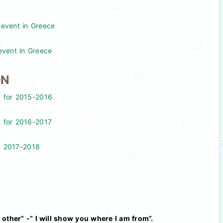
g event in Greece
 event in Greece
ON
n for 2015-2016
n for 2016-2017
on 2017-2018
 other” -” I will show you where I am from”.