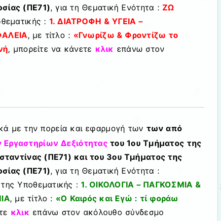
οσίας (ΠΕ71)
, για τη Θεματική Ενότητα :
ΖΩ
οθεματικής :
1.
Δ
ΙΑΤΡΟΦΗ & ΥΓΕΙΑ –
ΦΑΛΕΙΑ
,
με τίτλο :
«Γνωρίζω & Φροντίζω το
νή
, μπορείτε να κάνετε
κλικ
επάνω στον
ικά με την πορεία και εφαρμογή των
των από
 Εργαστηρίων Δεξιότητας
του
1ου Τμήματος
της
ταντίνας (ΠΕ71) και του 3ου Τμήματος της
οσίας (ΠΕ71)
, για τη Θεματική Ενότητα :
, της Υποθεματικής :
1. ΟΙΚΟΛΟΓΙΑ – ΠΑΓΚΟΣΜΙΑ &
ΙΑ
,
με τίτλο :
«Ο Καιρός και Εγώ : τί φοράω
ετε
κλικ
επάνω στον ακόλουθο σύνδεσμο