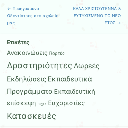
← Προηγούμενo
ΚΑΛΑ ΧΡΙΣΤΟΥΓΕΝΝΑ &
Πλοήγηση άρθρων
Οδοντίατρος στο σχολείο
ΕΥΤΥΧΙΣΜΕΝΟ ΤΟ ΝΕΟ
μας
ΕΤΟΣ
→
Ετικέτες
Ανακοινώσεις
Γιορτές
Δραστηριότητες
Δωρεές
Εκδηλώσεις
Εκπαιδευτικά
Προγράμματα
Εκπαιδευτική
επίσκεψη
Ευχαριστίες
Ευχές
Κατασκευές