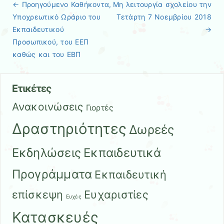
← Προηγούμενo
Καθήκοντα,
Μη λειτουργία σχολείου την
Πλοήγηση άρθρων
Υποχρεωτικό Ωράριο του
Τετάρτη 7 Νοεμβρίου 2018
Εκπαιδευτικού
→
Προσωπικού, του ΕΕΠ
καθώς και του ΕΒΠ
Ετικέτες
Ανακοινώσεις
Γιορτές
Δραστηριότητες
Δωρεές
Εκδηλώσεις
Εκπαιδευτικά
Προγράμματα
Εκπαιδευτική
επίσκεψη
Ευχαριστίες
Ευχές
Κατασκευές