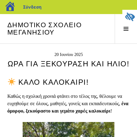
blogs.sch.gr
Σύνδεση
Προχωρήστε
ΔΗΜΟΤΙΚΟ ΣΧΟΛΕΙΟ
στο
Ενα
ΜΕΓΑΝΗΣΙΟΥ
περιεχόμενο
πλευ
στή
20 Ιουνίου 2025
ΏΡΑ ΓΙΑ ΞΕΚΟΎΡΑΣΗ ΚΑΙ ΉΛΙΟ!
ΚΑΛΌ ΚΑΛΟΚΑΊΡΙ!
Καθώς η σχολική χρονιά φτάνει στο τέλος της, θέλουμε να
ευχηθούμε σε όλους, μαθητές, γονείς και εκπαιδευτικούς,
ένα
όμορφο, ξεκούραστο και γεμάτο χαρές καλοκαίρι
!