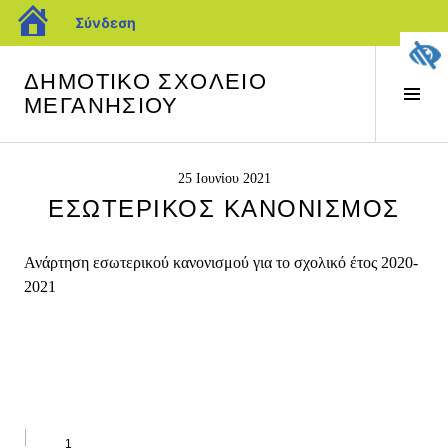
blogs.sch.gr
Σύνδεση
Προχωρήστε
ΔΗΜΟΤΙΚΟ ΣΧΟΛΕΙΟ
στο
Ενα
ΜΕΓΑΝΗΣΙΟΥ
περιεχόμενο
πλευ
στή
25 Ιουνίου 2021
ΕΣΩΤΕΡΙΚΌΣ ΚΑΝΟΝΙΣΜΌΣ
Ανάρτηση εσωτερικού κανονισμού για το σχολικό έτος 2020-
2021