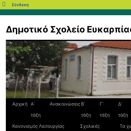
blogs.sch.gr
Σύνδεση
Μετάβαση
σε
Δημοτικό Σχολείο Ευκαρπίας
περιεχόμενο
Αρχική
Α΄
Ανακοινώσεις
Β΄
Γ΄
Δ΄
τάξη
τάξη
τάξη
τάξη
Κανονισμός Λειτουργίας
Σχολικές
Τα χ