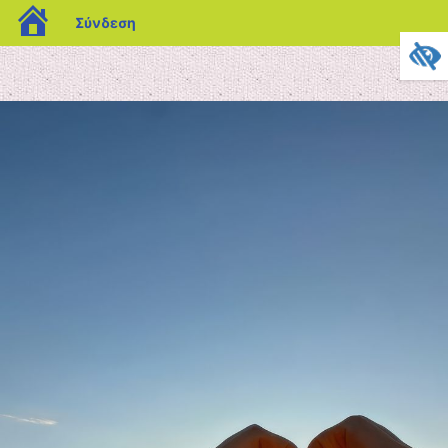
blogs.sch.gr
Σύνδεση