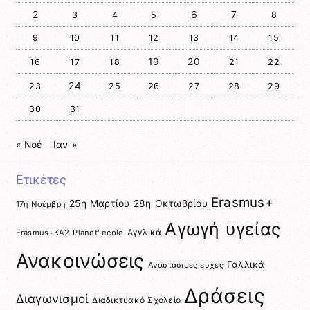
2
6
7
3
4
5
8
9
10
11
12
13
14
15
19
20
16
17
18
21
22
24
23
25
26
27
28
29
30
31
« Νοέ
Ιαν »
Ετικέτες
Erasmus+
25η Μαρτίου
28η Οκτωβρίου
17η Νοέμβρη
Αγωγή υγείας
Αγγλικά
Erasmus+KA2
Planet' ecole
Ανακοινώσεις
Γαλλικά
Αναστάσιμες ευχές
Δράσεις
Διαγωνισμοί
Διαδικτυακό Σχολείο