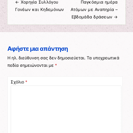
←
Χορηγία Συλλόγου
Παγκόσμια ημέρα
Πλοήγηση άρθρων
Γονέων και Κηδεμόνων
Ατόμων με Αναπηρία –
Εβδομάδα δράσεων
→
Αφήστε μια απάντηση
Η ηλ. διεύθυνση σας δεν δημοσιεύεται.
Τα υποχρεωτικά
πεδία σημειώνονται με
*
Σχόλιο
*