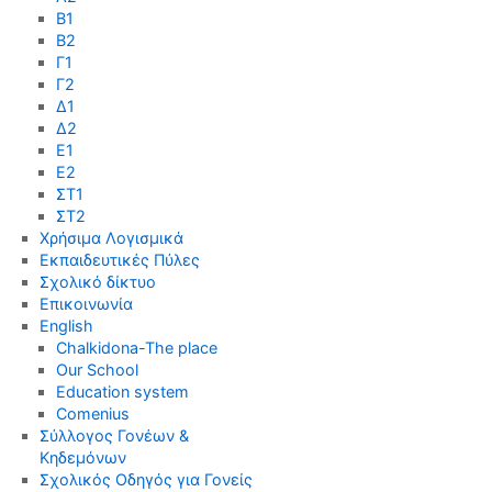
Β1
Β2
Γ1
Γ2
Δ1
Δ2
Ε1
Ε2
ΣΤ1
ΣΤ2
Χρήσιμα Λογισμικά
Εκπαιδευτικές Πύλες
Σχολικό δίκτυο
Επικοινωνία
English
Chalkidona-The place
Our School
Education system
Comenius
Σύλλογος Γονέων &
Κηδεμόνων
Σχολικός Οδηγός για Γονείς