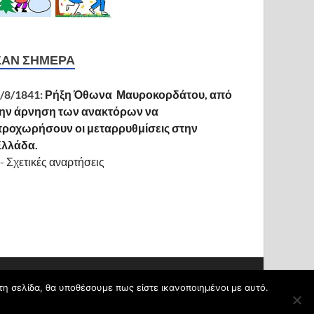
ΣΑΝ ΣΉΜΕΡΑ
/8/1841:
Ρήξη Όθωνα  Μαυροκορδάτου, από
ην άρνηση των ανακτόρων να
ροχωρήσουν οι μεταρρυθμίσεις στην
Ελλάδα.
-
Σχετικές αναρτήσεις
Υποστηρίζεται από
blogs.sch.gr
και
HitMag
.
τη σελίδα, θα υποθέσουμε πως είστε ικανοποιημένοι με αυτό.