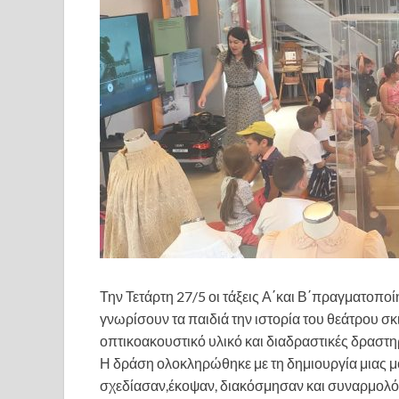
Την Τετάρτη 27/5 οι τάξεις Α΄και Β΄πραγματοπ
γνωρίσουν τα παιδιά την ιστορία του θεάτρου σ
οπτικοακουστικό υλικό και διαδραστικές δραστη
Η δράση ολοκληρώθηκε με τη δημιουργία μιας μ
σχεδίασαν,έκοψαν, διακόσμησαν και συναρμολόγ