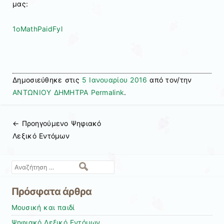
μας:
1oMathPaidFyl
Δημοσιεύθηκε στις
5 Ιανουαρίου 2016
από τον/την
ΑΝΤΩΝΙΟΥ ΔΗΜΗΤΡΑ
Permalink
.
← Προηγούμενo
Ψηφιακό
Πλοήγηση άρθρων
Λεξικό Εντόμων
Αναζήτηση
Πρόσφατα άρθρα
Μουσική και παιδί
Ψηφιακό Λεξικό Εντόμων