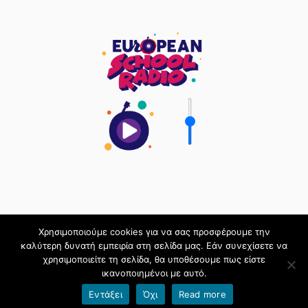
Χρησιμοποιούμε cookies για να σας προσφέρουμε την
καλύτερη δυνατή εμπειρία στη σελίδα μας. Εάν συνεχίσετε να
&
ΥΠΟΣΤΗΡΙΖΌΜΕΝΟ ΑΠΌ
BLOGS.SCH.GR
ΘΈΜΑ
χρησιμοποιείτε τη σελίδα, θα υποθέσουμε πως είστε
ΒΑΣΙΣΜΈΝΟ ΣΤΟ
LOVECRAFT
ΑΠΌ ΤΟΝ
ANDERS NORÉN
ικανοποιημένοι με αυτό.
Εντάξει
Όχι
Read more
Όροι χρήσης blogs.sch.gr
|
Δήλωση προσβασιμότητας