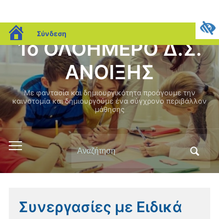
blogs.sch.gr
Σύνδεση
1ο ΟΛΟΗΜΕΡΟ Δ.Σ.
ΑΝΟΙΞΗΣ
Με φαντασία και δημιουργικότητα προάγουμε την
καινοτομία και δημιουργούμε ένα σύγχρονο περιβάλλον
μάθησης
Αναζήτηση
Εναλλαγή
για:
του
μενού
για
κινητά
Συνεργασίες με Ειδικά