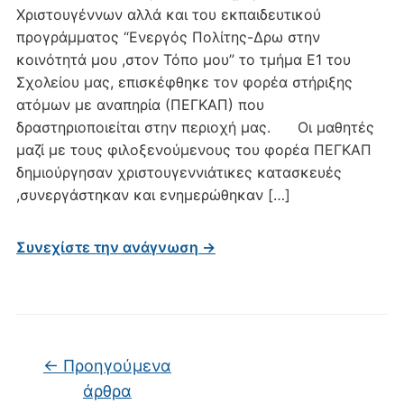
Χριστουγέννων αλλά και του εκπαιδευτικού
προγράμματος “Ενεργός Πολίτης-Δρω στην
κοινότητά μου ,στον Τόπο μου” το τμήμα Ε1 του
Σχολείου μας, επισκέφθηκε τον φορέα στήριξης
ατόμων με αναπηρία (ΠΕΓΚΑΠ) που
δραστηριοποιείται στην περιοχή μας. Οι μαθητές
μαζί με τους φιλοξενούμενους του φορέα ΠΕΓΚΑΠ
δημιούργησαν χριστουγεννιάτικες κατασκευές
,συνεργάστηκαν και ενημερώθηκαν […]
Συνεχίστε την ανάγνωση →
Πλοήγηση άρθρων
←
Προηγούμενα
άρθρα