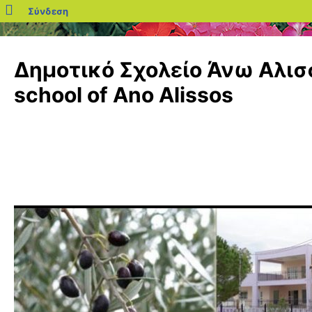
blogs.sch.gr
Σύνδεση
Μετάβαση
σε
Δημοτικό Σχολείο Άνω Αλισσ
περιεχόμενο
school of Ano Alissos