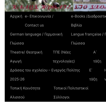
Αρχική
e- Επικοινωνία /
e-Books /Διαδραστι
Contact us
Βιβλία
German language / Γερμανική
Langue française / 
Γλώσσα
Γλώσσα
Theatre/ Θεατρική
TΠΕ (Νέες
Α΄
Αγωγή
τεχνολογίες)
τάξη
Δράσεις του σχολείου – Ενεργός Πολίτης
Ε΄
2025-26
τάξη
Τοπική Κοινότητα
Τοπικοί Πολιτιστικοί
Αλισσού
Σύλλογοι