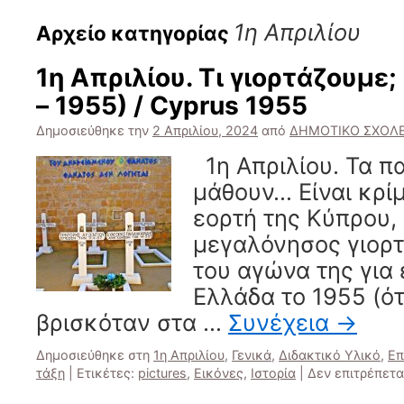
1η Απριλίου
Αρχείο κατηγορίας
1η Απριλίου. Τι γιορτάζουμε
– 1955) / Cyprus 1955
Δημοσιεύθηκε την
2 Απριλίου, 2024
από
ΔΗΜΟΤΙΚΟ ΣΧΟΛΕ
1η Απριλίου. Τα πα
μάθουν… Είναι κρί
εορτή της Κύπρου, 
μεγαλόνησος γιορτ
του αγώνα της για
Ελλάδα το 1955 (ό
βρισκόταν στα …
Συνέχεια
→
Δημοσιεύθηκε στη
1η Απριλίου
,
Γενικά
,
Διδακτικό Υλικό
,
Επ
τάξη
|
Ετικέτες:
pictures
,
Εικόνες
,
Ιστορία
|
Δεν επιτρέπετα