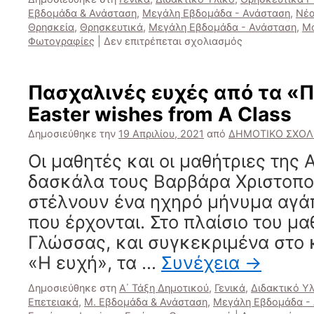
Εβδομάδα & Ανάσταση
,
Μεγάλη Εβδομάδα - Ανάσταση
,
Νέα
Θρησκεία
,
Θρησκευτικά
,
Μεγάλη Εβδομάδα - Ανάσταση
,
Μ
στο
Φωτογραφίες
|
Δεν επιτρέπεται σχολιασμός
Εγκώμια
Μεγάλης
Παρασκευής
Πασχαλινές ευχές από τα «Π
στον
Easter wishes from A Class
Άνω
Αλισσό/Good
Δημοσιεύθηκε την
19 Απριλίου, 2021
από
ΔΗΜΟΤΙΚΟ ΣΧΟΛ
Friday
at
Οι μαθητές και οι μαθήτριες της 
Ano
δασκάλα τους Βαρβάρα Χριστοπο
Alissos
στέλνουν ένα ηχηρό μήνυμα αγάπ
που έρχονται. Στο πλαίσιο του μ
Γλώσσας, και συγκεκριμένα στο κ
«Η ευχή», τα …
Συνέχεια
→
Δημοσιεύθηκε στη
Α΄ Τάξη Δημοτικού
,
Γενικά
,
Διδακτικό Υ
Επετειακά
,
Μ. Εβδομάδα & Ανάσταση
,
Μεγάλη Εβδομάδα -