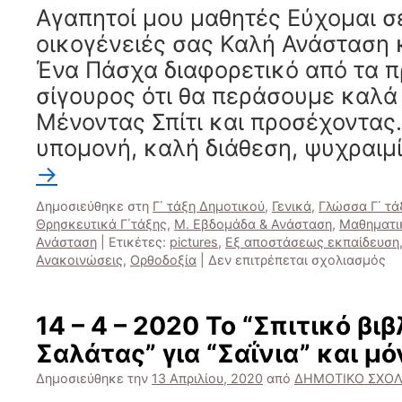
Αγαπητοί μου μαθητές Εύχομαι σε
Letter
οικογένειές σας Καλή Ανάσταση 
Ένα Πάσχα διαφορετικό από τα π
σίγουρος ότι θα περάσουμε καλά
Μένοντας Σπίτι και προσέχοντας
υπομονή, καλή διάθεση, ψυχραιμ
→
Δημοσιεύθηκε στη
Γ΄ τάξη Δημοτικού
,
Γενικά
,
Γλώσσα Γ΄ τά
Θρησκευτικά Γ΄τάξης
,
Μ. Εβδομάδα & Ανάσταση
,
Μαθηματικ
Ανάσταση
|
Ετικέτες:
pictures
,
Εξ αποστάσεως εκπαίδευση
στ
Ανακοινώσεις
,
Ορθοδοξία
|
Δεν επιτρέπεται σχολιασμός
Κα
Πά
/
14 – 4 – 2020 Το “Σπιτικό βιβ
Ha
Σαλάτας” για “Σαΐνια” και μό
Ea
Δημοσιεύθηκε την
13 Απριλίου, 2020
από
ΔΗΜΟΤΙΚΟ ΣΧΟΛ