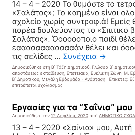
14 – 4 – 2020 Το θυμάστε το τετρ
«Σαλάτας»; Το καημένο είναι ολ
σχολείο χωρίς συντροφιά! Εμείς 
παρέα δουλεύοντας το «Σπιτικό β
Σαλάτας». Όοοοοοποιο παιδί θέλε
εααααααααααααάν θέλει και όο
τις σελίδες …
Συνέχεια
→
Δημοσιεύθηκε στη
Β΄ Τάξη Δημοτικού
,
Γλώσσα Β΄ Δημοτικο
αποστάσεως εκπαίδευση
,
Επετειακά
,
Ευέλικτη Ζώνη
,
Μ. Ε
Β΄ Δημοτικού
,
Μεγάλη Εβδομάδα - Ανάσταση
|
Ετικέτες:
Εξ
στο
επιτρέπεται σχολιασμός
14
–
4
Εργασίες για τα “Σαΐνια” μου 
–
2020
Δημοσιεύθηκε την
12 Απριλίου, 2020
από
ΔΗΜΟΤΙΚΟ ΣΧΟΛ
Το
13 – 4 – 2020 «Σαΐνια» μου, Αυτή
“Σπιτικό
βιβλίο