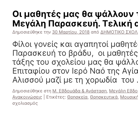
για
τα
Οι μαθητές μας θα ψάλλουν 
“Σαΐνια”
Μεγάλη Παρασκευή. Τελική 
του
Άνω
Δημοσιεύθηκε την
30 Μαρτίου, 2018
από
ΔΗΜΟΤΙΚΟ ΣΧΟΛ
Αλισσού
Φίλοι γονείς και αγαπητοί μαθητ
Παρασκευή το βράδυ, οι μαθητές τ
τάξης του σχολείου μας θα ψάλλ
Επιταφίου στον Ιερό Ναό της Αγί
Αλισσού μαζί με τη χορωδία του
Δημοσιεύθηκε στη
Μ. Εβδομάδα & Ανάσταση
,
Μεγάλη Εβδο
Ανακοινώσεις
|
Ετικέτες:
Θρησκεία
,
Θρησκευτικά
,
Μουσικ
στο
σχολιασμός
Οι
μαθητές
μας
θα
ψάλλουν