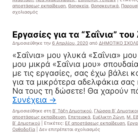
αποστάσεως εκπαίδευση
,
Θρησκεία
,
Θρησκευτικά
,
Παρουσ
στο
σχολιασμός
“Απλά
κι
Ευέλικτα”
Εργασίες για τα “Σαΐνια” το
1η
Ενότητα
Δημοσιεύθηκε την
6 Απριλίου, 2020
από
ΔΗΜΟΤΙΚΟ ΣΧΟΛΕ
/
«Σαΐνια» μου γλυκά «Σαΐνια» μου
Art
and
μου μικρά «Σαΐνια μου» σπουδαία
more
με τις εργασίες, σας έχω βάλει κ
για τα μικρότερα αδελφάκια σας
Να τους τη δώσετε! Θα χαρούν π
Συνέχεια
→
Δημοσιεύθηκε στη
Β΄ Τάξη Δημοτικού
,
Γλώσσα Β΄ Δημοτικο
αποστάσεως εκπαίδευση
,
Επετειακά
,
Ευέλικτη Ζώνη
,
Μ. Ε
Β΄ Δημοτικού
|
Ετικέτες:
Εξ αποστάσεως εκπαίδευση
,
Εργα
στο
Ορθοδοξία
|
Δεν επιτρέπεται σχολιασμός
Εργασίες