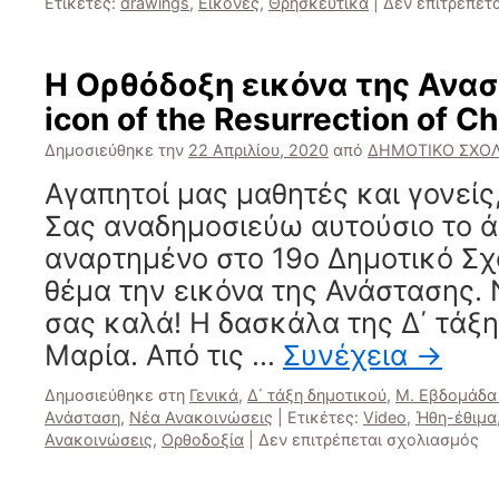
Ετικέτες:
drawings
,
Εικόνες
,
Θρησκευτικά
|
Δεν επιτρέπετ
Η Ορθόδοξη εικόνα της Ανα
icon of the Resurrection of Ch
Δημοσιεύθηκε την
22 Απριλίου, 2020
από
ΔΗΜΟΤΙΚΟ ΣΧΟΛ
Αγαπητοί μας μαθητές και γονείς
Σας αναδημοσιεύω αυτούσιο το ά
αναρτημένο στο 19ο Δημοτικό Σχ
θέμα την εικόνα της Ανάστασης. 
σας καλά! Η δασκάλα της Δ΄ τά
Μαρία. Από τις …
Συνέχεια
→
Δημοσιεύθηκε στη
Γενικά
,
Δ΄ τάξη δημοτικού
,
Μ. Εβδομάδα
Ανάσταση
,
Νέα Ανακοινώσεις
|
Ετικέτες:
Video
,
Ήθη-έθιμα
στ
Ανακοινώσεις
,
Ορθοδοξία
|
Δεν επιτρέπεται σχολιασμός
Η
Ορ