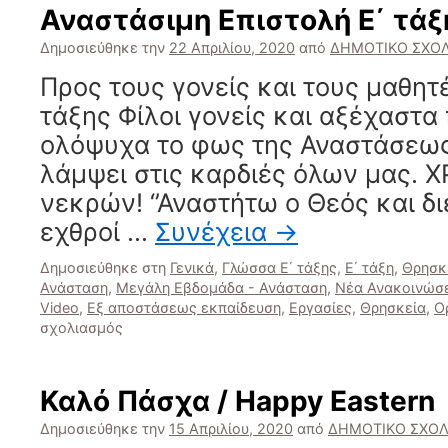
ει
Αναστάσιμη Επιστολή Ε΄ τάξη 
τη
Αν
Δημοσιεύθηκε την
22 Απριλίου, 2020
από
ΔΗΜΟΤΙΚΟ ΣΧΟΛ
/
Προς τους γονείς και τους μαθητέ
Th
ic
τάξης Φίλοι γονείς και αξέχαστα
of
ολόψυχα το φως της Αναστάσεως
th
Re
λάμψει στις καρδιές όλων μας. 
of
νεκρών! ‘’Αναστήτω ο Θεός και δ
Ch
εχθροί …
Συνέχεια
→
Δημοσιεύθηκε στη
Γενικά
,
Γλώσσα Ε΄ τάξης
,
Ε΄ τάξη
,
Θρησκε
Ανάσταση
,
Μεγάλη Εβδομάδα - Ανάσταση
,
Νέα Ανακοινώσε
Video
,
Εξ αποστάσεως εκπαίδευση
,
Εργασίες
,
Θρησκεία
,
Ο
στο
σχολιασμός
Αναστάσιμη
Επιστολή
Ε΄
Καλό Πάσχα / Happy Eastern
τάξη
/
Δημοσιεύθηκε την
15 Απριλίου, 2020
από
ΔΗΜΟΤΙΚΟ ΣΧΟΛ
Eastern