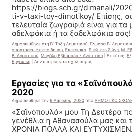
https://blogs.sch.gr/dimanali/202
ti-v-taxi-toy-dimotikoy/ Επίσης, σ
τελευταία ζωγραφιά είναι για τα
αδελφάκια ή τα ξαδελφάκια σας
Δημοσιεύθηκε στη
Β΄ Τάξη Δημοτικού
,
Γλώσσα Β΄ Δημοτικο
αποστάσεως εκπαίδευση
,
Επετειακά
,
Ευέλικτη Ζώνη
,
Μ. Ε
Β΄ Δημοτικού
,
Μεγάλη Εβδομάδα - Ανάσταση
|
Ετικέτες:
Εξ
στο
Εργασίες
|
Δεν επιτρέπεται σχολιασμός
Τα
νέα
της
Εργασίες για τα «Σαϊνόπουλά
Β΄
2020
τάξης
του
Δημοσιεύθηκε την
8 Απριλίου, 2020
από
ΔΗΜΟΤΙΚΟ ΣΧΟΛΕ
Δ.Σ.
Άνω
«Σαϊνόπουλά» μου Τη Δευτέρα πο
Αλισσού
γενέθλια η Αθανασούλα μας και 
10-
4-
ΧΡΟΝΙΑ ΠΟΛΛΑ ΚΑΙ ΕΥΤΥΧΙΣΜΕΝΑ
2020