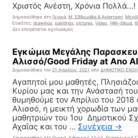
Χριστός Ανέστη, Χρόνια Πολλά…! 
Δημοσιεύθηκε στη
Γενικά
,
Μ. Εβδομάδα & Ανάσταση
,
Μεγάλ
Ετικέτες:
drawings
,
paintings
,
pictures
,
Video
,
Ήθη-έθιμα
,
Θ
στο
Δεν επιτρέπεται σχολιασμός
Χριστός
Ανέστη
/
Εγκώμια Μεγάλης Παρασκευ
Christ
Αλισσό/Good Friday at Ano A
is
Risen
Δημοσιεύθηκε την
21 Απριλίου, 2021
από
ΔΗΜΟΤΙΚΟ ΣΧΟΛ
Αγαπητοί μου μαθητές, Πλησιάζο
Κυρίου μας και την Ανάστασή του 
θυμηθούμε τον Απρίλιο του 2018
Αλισσό, η μεικτή χορωδία των μ
μαθητριών του 1ου Δημοτικού Σ
Αχαΐας και του …
Συνέχεια
→
Δημοσιεύθηκε στη
Γενικά
,
Διδακτικό Υλικό
,
Θρησκευτικά Γ