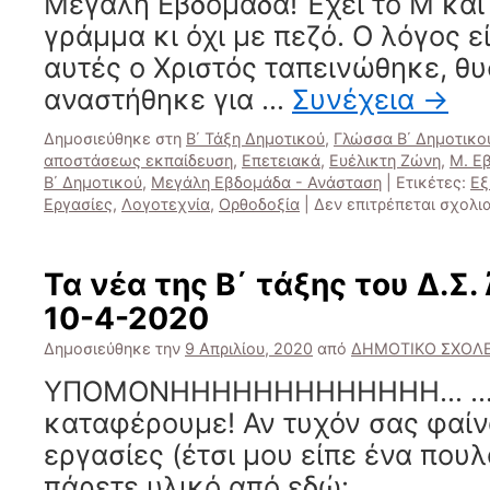
Μεγάλη Εβδομάδα! Έχει το Μ και
της
γράμμα κι όχι με πεζό. Ο λόγος εί
Σαλάτας”
για
αυτές ο Χριστός ταπεινώθηκε, θυ
“Σαΐνια”
αναστήθηκε για …
Συνέχεια
→
και
μόνο
Δημοσιεύθηκε στη
Β΄ Τάξη Δημοτικού
,
Γλώσσα Β΄ Δημοτικο
για
αποστάσεως εκπαίδευση
,
Επετειακά
,
Ευέλικτη Ζώνη
,
Μ. Ε
“Σαΐνια”
Β΄ Δημοτικού
,
Μεγάλη Εβδομάδα - Ανάσταση
|
Ετικέτες:
Εξ
Εργασίες
,
Λογοτεχνία
,
Ορθοδοξία
|
Δεν επιτρέπεται σχολι
Τα νέα της Β΄ τάξης του Δ.Σ
10-4-2020
Δημοσιεύθηκε την
9 Απριλίου, 2020
από
ΔΗΜΟΤΙΚΟ ΣΧΟΛΕ
ΥΠΟΜΟΝΗΗΗΗΗΗΗΗΗΗΗΗΗ… …κα
καταφέρουμε! Αν τυχόν σας φαίνο
εργασίες (έτσι μου είπε ένα πουλ
πάρετε υλικό από εδώ: