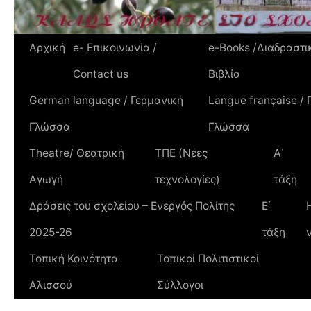
Αρχική
e- Επικοινωνία /
e-Books /Διαδραστι
Contact us
Βιβλία
German language / Γερμανική
Langue française / 
Γλώσσα
Γλώσσα
Theatre/ Θεατρική
TΠΕ (Νέες
Α΄
Αγωγή
τεχνολογίες)
τάξη
Δράσεις του σχολείου – Ενεργός Πολίτης
Ε΄
2025-26
τάξη
Τοπική Κοινότητα
Τοπικοί Πολιτιστικοί
Αλισσού
Σύλλογοι