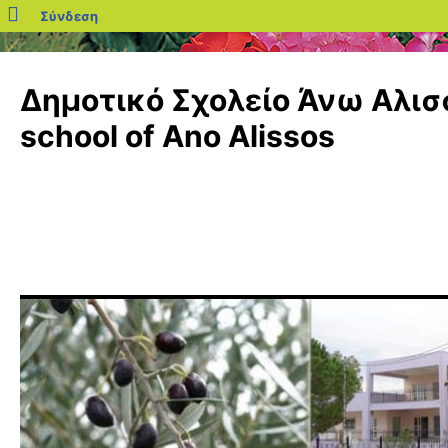
blogs.sch.gr
Σύνδεση
Μετάβαση
σε
Δημοτικό Σχολείο Άνω Αλισσ
περιεχόμενο
school of Ano Alissos