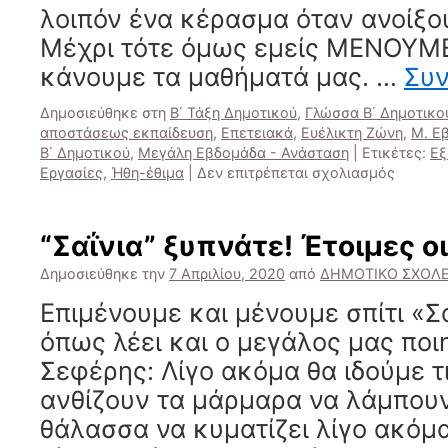
λοιπόν ένα κέρασμα όταν ανοίξου
Μέχρι τότε όμως εμείς ΜΕΝΟΥΜΕ
κάνουμε τα μαθήματά μας. …
Συ
Δημοσιεύθηκε στη
Β΄ Τάξη Δημοτικού
,
Γλώσσα Β΄ Δημοτικο
αποστάσεως εκπαίδευση
,
Επετειακά
,
Ευέλικτη Ζώνη
,
Μ. Ε
Β΄ Δημοτικού
,
Μεγάλη Εβδομάδα - Ανάσταση
|
Ετικέτες:
Εξ
στο
Εργασίες
,
Ήθη-έθιμα
|
Δεν επιτρέπεται σχολιασμός
Εργασί
για
τα
“Σαΐνια” ξυπνάτε! Έτοιμες οι
«Σαϊνό
μου
Δημοσιεύθηκε την
7 Απριλίου, 2020
από
ΔΗΜΟΤΙΚΟ ΣΧΟΛΕ
9
Επιμένουμε και μένουμε σπίτι «Σα
–
4
όπως λέει και ο μεγάλος μας ποι
–
Σεφέρης: Λίγο ακόμα θα ιδούμε τ
2020
ανθίζουν τα μάρμαρα να λάμπουν
θάλασσα να κυματίζει λίγο ακόμ