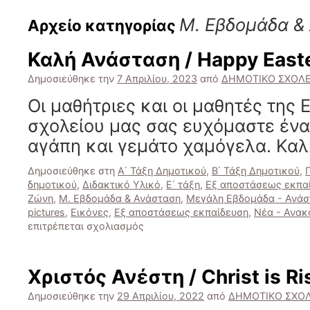
Μ. Εβδομάδα &
Αρχείο κατηγορίας
Καλή Ανάσταση / Happy East
Δημοσιεύθηκε την
7 Απριλίου, 2023
από
ΔΗΜΟΤΙΚΟ ΣΧΟΛΕ
Οι μαθήτριες και οι μαθητές της 
σχολείου μας σας ευχόμαστε ένα
αγάπη και γεμάτο χαμόγελα. Καλ
Δημοσιεύθηκε στη
Α΄ Τάξη Δημοτικού
,
Β΄ Τάξη Δημοτικού
,
δημοτικού
,
Διδακτικό Υλικό
,
Ε΄ τάξη
,
Εξ αποστάσεως εκπα
Ζώνη
,
Μ. Εβδομάδα & Ανάσταση
,
Μεγάλη Εβδομάδα - Ανάσ
pictures
,
Εικόνες
,
Εξ αποστάσεως εκπαίδευση
,
Νέα - Ανακ
στο
επιτρέπεται σχολιασμός
Καλή
Ανάσταση
/
Χριστός Ανέστη / Christ is Ri
Happy
Easter
Δημοσιεύθηκε την
29 Απριλίου, 2022
από
ΔΗΜΟΤΙΚΟ ΣΧΟΛ