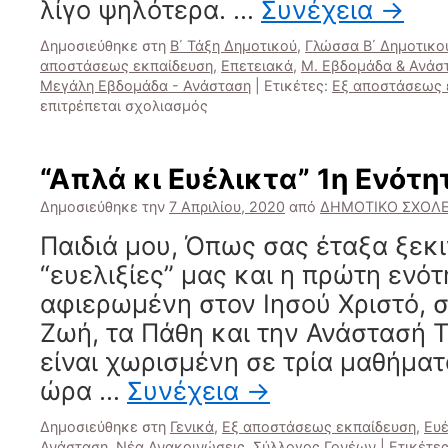
λίγο ψηλότερα. …
Συνέχεια
→
Δημοσιεύθηκε στη
Β΄ Τάξη Δημοτικού
,
Γλώσσα Β΄ Δημοτικο
αποστάσεως εκπαίδευση
,
Επετειακά
,
Μ. Εβδομάδα & Ανάσ
Μεγάλη Εβδομάδα - Ανάσταση
|
Ετικέτες:
Εξ αποστάσεως 
στο
επιτρέπεται σχολιασμός
“Σαΐνια”
ξυπνάτε!
Έτοιμες
“Απλά κι Ευέλικτα” 1η Ενότητ
οι
εργασίες
Δημοσιεύθηκε την
7 Απριλίου, 2020
από
ΔΗΜΟΤΙΚΟ ΣΧΟΛΕ
σας!
Παιδιά μου, Όπως σας έταξα ξεκι
“ευελιξίες” μας και η πρώτη ενότ
αφιερωμένη στον Ιησού Χριστό, σ
Ζωή, τα Πάθη και την Ανάστασή Τ
είναι χωρισμένη σε τρία μαθήματ
ώρα …
Συνέχεια
→
Δημοσιεύθηκε στη
Γενικά
,
Εξ αποστάσεως εκπαίδευση
,
Ευέ
Ανάσταση
,
Νέα Ανακοινώσεις
,
Σύλλογος Γονέων
|
Ετικέτες