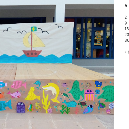
Δ
2
9
1
2
3
« 