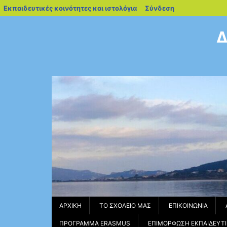
blogs.sch.gr
Εκπαιδευτικές κοινότητες και ιστολόγια
Σύνδεση
Μεταπηδήστε
στο
Δ
περιεχόμενο
ΑΡΧΙΚΉ
ΤΟ ΣΧΟΛΕΊΟ ΜΑΣ
ΕΠΙΚΟΙΝΩΝΊΑ
ΠΡΌΓΡΑΜΜΑ ERASMUS
ΕΠΙΜΌΡΦΩΣΗ ΕΚΠΑΙΔΕΥΤ