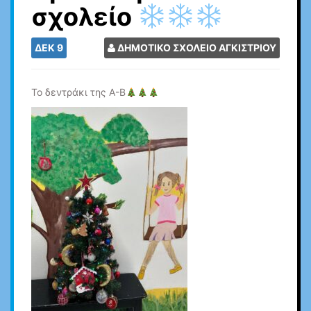
σχολείο
ΔΕΚ
9
ΔΗΜΟΤΙΚΟ ΣΧΟΛΕΙΟ ΑΓΚΙΣΤΡΙΟΥ
Το δεντράκι της Α-Β