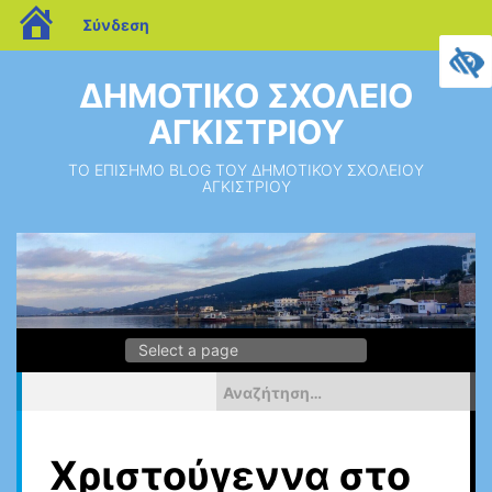
blogs.sch.gr
Σύνδεση
Μεταπηδήστε
στο
ΔΗΜΟΤΙΚΟ ΣΧΟΛΕΙΟ
περιεχόμενο
ΑΓΚΙΣΤΡΙΟΥ
ΤΟ ΕΠΙΣΗΜΟ BLOG ΤΟΥ ΔΗΜΟΤΙΚΟΥ ΣΧΟΛΕΙΟΥ
ΑΓΚΙΣΤΡΙΟΥ
Αναζήτηση
για:
Χριστούγεννα στο