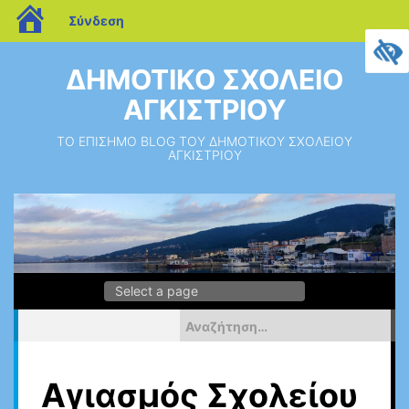
blogs.sch.gr
Σύνδεση
Μεταπηδήστε
στο
ΔΗΜΟΤΙΚΟ ΣΧΟΛΕΙΟ
περιεχόμενο
ΑΓΚΙΣΤΡΙΟΥ
ΤΟ ΕΠΙΣΗΜΟ BLOG ΤΟΥ ΔΗΜΟΤΙΚΟΥ ΣΧΟΛΕΙΟΥ
ΑΓΚΙΣΤΡΙΟΥ
Αναζήτηση
για:
Αγιασμός Σχολείου