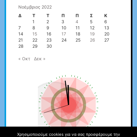
Νοέμβριος 2022
Δ
Τ
Τ
Π
Π
Σ
Κ
1
2
3
4
5
6
7
8
9
10
11
12
13
14
15
16
17
18
19
20
21
22
23
24
25
26
27
28
29
30
« Οκτ
Δεκ »
Χρησιμοποιούμε cookies για να σας προσφέρουμε την