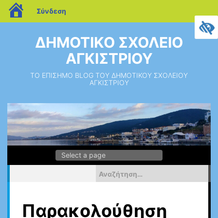
blogs.sch.gr
Σύνδεση
Μεταπηδήστε
στο
ΔΗΜΟΤΙΚΟ ΣΧΟΛΕΙΟ
περιεχόμενο
ΑΓΚΙΣΤΡΙΟΥ
ΤΟ ΕΠΙΣΗΜΟ BLOG ΤΟΥ ΔΗΜΟΤΙΚΟΥ ΣΧΟΛΕΙΟΥ
ΑΓΚΙΣΤΡΙΟΥ
Αναζήτηση
για:
Παρακολούθηση