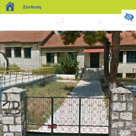
blogs.sch.gr
Σύνδεση