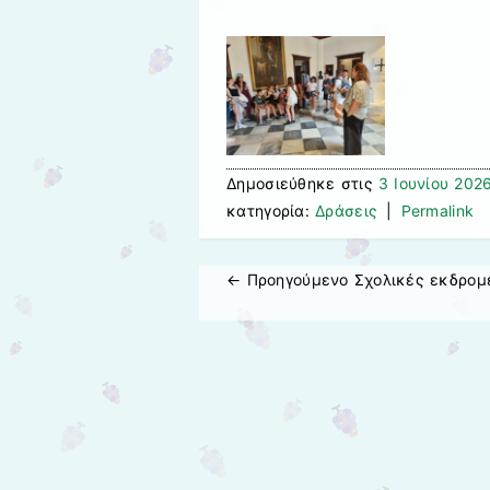
Δημοσιεύθηκε στις
3 Ιουνίου 202
κατηγορία:
Δράσεις
|
Permalink
← Προηγούμενo
Σχολικές εκδρομ
Πλοήγηση άρθρων