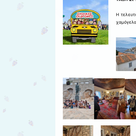
Η τελευτ
χαμόγελα