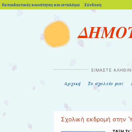
blogs.sch.gr
Εκπαιδευτικές κοινότητες και ιστολόγια
Σύνδεση
ΔΗΜΟΤ
ΕΊΜΑΣΤΕ ΑΛΗΘΙΝ
Μενού
Μετάβαση στο περιεχόμενο
Αρχική
Το σχολείο μας
Σχολική εκδρομή στην Ύ
ΤΑΞΗ Στ΄