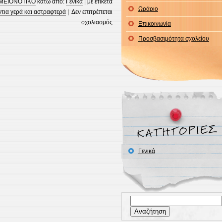
ΜΕΙΟΝΟΤΙΚΟ
κάτω από:
Γενικά
| με ετικέτα
Ωράριο
ντια γερά και αστραφτερά
|
Δεν επιτρέπεται
στο
σχολιασμός
Επικοινωνία
Εργαστήρια
Προσβασιμότητα σχολείου
Δεξιοτήτων
Γενικά
Αναζήτηση
για: