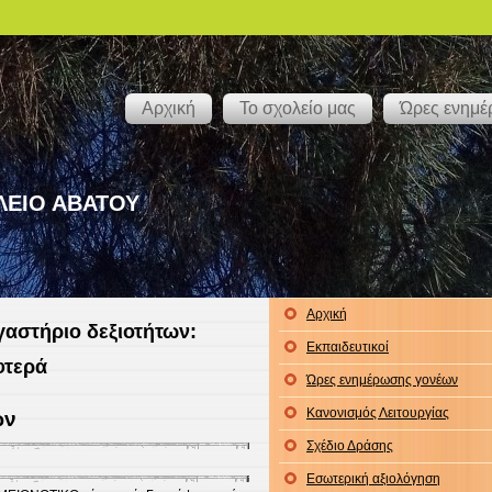
Αρχική
Το σχολείο μας
Ώρες ενημ
ΛΕΙΟ ΑΒΑΤΟΥ
Αρχική
γαστήριο δεξιοτήτων:
Εκπαιδευτικοί
φτερά
Ώρες ενημέρωσης γονέων
Κανονισμός Λειτουργίας
ων
Σχέδιο Δράσης
Εσωτερική αξιολόγηση