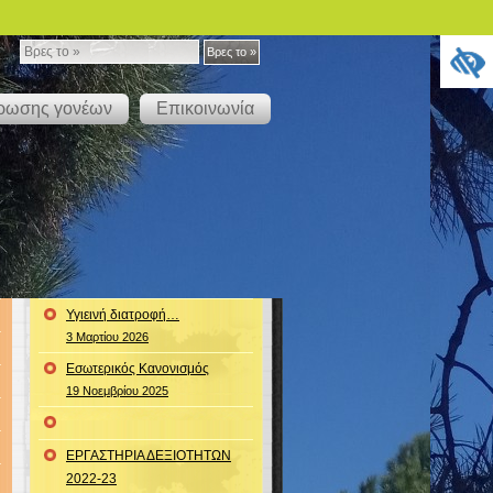
Βρες
Βρες το »
το
έρωσης γονέων
Επικοινωνία
»
Υγιεινή διατροφή…
3 Μαρτίου 2026
Εσωτερικός Κανονισμός
19 Νοεμβρίου 2025
ΕΡΓΑΣΤΗΡΙΑ ΔΕΞΙΟΤΗΤΩΝ
2022-23