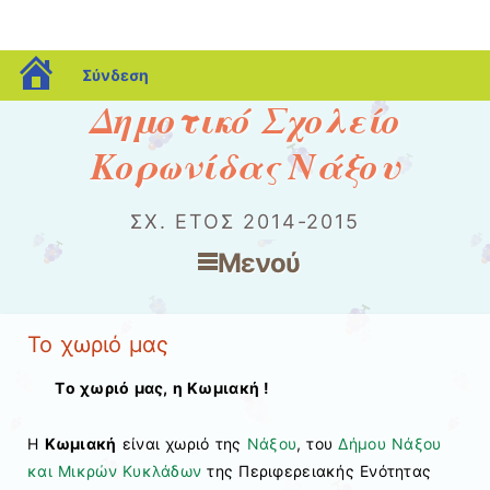
blogs.sch.gr
Σύνδεση
Δημοτικό Σχολείο
Κορωνίδας Νάξου
ΣΧ. ΈΤΟΣ 2014-2015
Μενού
Μετάβαση στο περιεχόμενο
Το χωριό μας
Tο χωριό μας, η Κωμιακή !
Η
Κωμιακή
είναι χωριό της
Νάξου
, του
Δήμου Νάξου
και Μικρών Κυκλάδων
της Περιφερειακής Ενότητας