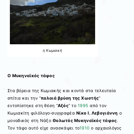
η Κωμιακή
Ο Μυκηναϊκός τάφος
Στα βόρεια της Κωμιακής και κοντά στα τελευταία
σπίτια και την “
παλαιά βρύση της Χωστής
”
εντοπίστηκε στη θέση “
Αξός
” το
1995
από τον
Κωμιακίτη φιλόλογο-συγγραφέα
Νίκο Ι. Λεβογιάννη
ο
μοναδικός στη Νάξο
Θολωτός Μυκηναϊκός τάφος
.
Τον τάφο αυτό είχε ανασκάψει το
1910
ο αρχαιολόγος