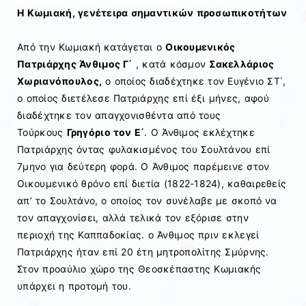
Η Κωμιακή, γενέτειρα σημαντικών προσωπικοτήτων
Από την Κωμιακή κατάγεται ο
Οικουμενικός
Πατριάρχης Άνθιμος Γ΄
, κατά κόσμον
Σακελλάριος
Χωριανόπουλος,
ο οποίος διαδέχτηκε τον Ευγένιο ΣΤ΄,
ο οποίος διετέλεσε Πατριάρχης επί έξι μήνες, αφού
διαδέχτηκε τον απαγχονισθέντα από τους
Τούρκους
Γρηγόριο τον Ε΄
. Ο Άνθιμος εκλέχτηκε
Πατριάρχης όντας φυλακισμένος του Σουλτάνου επί
7μηνο για δεύτερη φορά. Ο Άνθιμος παρέμεινε στον
Οικουμενικό θρόνο επί διετία (1822-1824), καθαιρεθείς
απ’ το Σουλτάνο, ο οποίος τον συνέλαβε με σκοπό να
τον απαγχονίσει, αλλά τελικά τον εξόρισε στην
περιοχή της Καππαδοκίας. ο Άνθιμος πριν εκλεγεί
Πατριάρχης ήταν επί 20 έτη μητροπολίτης Σμύρνης.
Στον προαύλιο χώρο της Θεοσκέπαστης Κωμιακής
υπάρχει η προτομή του.