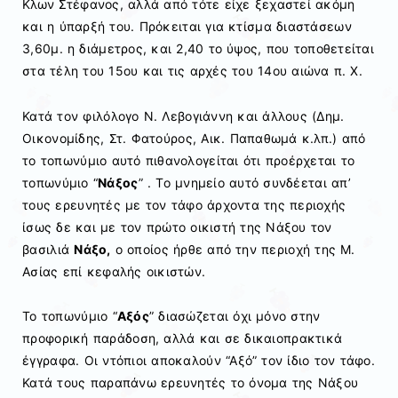
Κλων Στέφανος, αλλά από τότε είχε ξεχαστεί ακόμη
και η ύπαρξή του. Πρόκειται για κτίσμα διαστάσεων
3,60μ. η διάμετρος, και 2,40 το ύψος, που τοποθετείται
στα τέλη του 15ου και τις αρχές του 14ου αιώνα π. Χ.
Κατά τον φιλόλογο Ν. Λεβογιάννη και άλλους (Δημ.
Οικονομίδης, Στ. Φατούρος, Αικ. Παπαθωμά κ.λπ.) από
το τοπωνύμιο αυτό πιθανολογείται ότι προέρχεται το
τοπωνύμιο “
Νάξος
” . Το μνημείο αυτό συνδέεται απ’
τους ερευνητές με τον τάφο άρχοντα της περιοχής
ίσως δε και με τον πρώτο οικιστή της Νάξου τον
βασιλιά
Νάξο,
ο οποίος ήρθε από την περιοχή της Μ.
Ασίας επί κεφαλής οικιστών.
Το τοπωνύμιο “
Αξός
” διασώζεται όχι μόνο στην
προφορική παράδοση, αλλά και σε δικαιοπρακτικά
έγγραφα. Οι ντόπιοι αποκαλούν “Αξό” τον ίδιο τον τάφο.
Κατά τους παραπάνω ερευνητές το όνομα της Νάξου