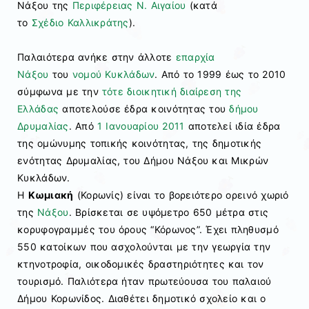
Νάξου της
Περιφέρειας Ν. Αιγαίου
(κατά
το
Σχέδιο Καλλικράτης
).
Παλαιότερα ανήκε στην άλλοτε
επαρχία
Νάξου
του
νομού Κυκλάδων
. Από το 1999 έως το 2010
σύμφωνα με την
τότε διοικητική διαίρεση της
Ελλάδας
αποτελούσε έδρα κοινότητας του
δήμου
Δρυμαλίας
. Από
1 Ιανουαρίου
2011
αποτελεί ιδία έδρα
της ομώνυμης τοπικής κοινότητας, της δημοτικής
ενότητας Δρυμαλίας, του Δήμου Νάξου και Μικρών
Κυκλάδων.
Η
Κωμιακή
(Κορωνίς) είναι το βορειότερο ορεινό χωριό
της
Νάξου
. Βρίσκεται σε υψόμετρο 650 μέτρα στις
κορυφογραμμές του όρους “Κόρωνος”. Έχει πληθυσμό
550 κατοίκων που ασχολούνται με την γεωργία την
κτηνοτροφία, οικοδομικές δραστηριότητες και τον
τουρισμό. Παλιότερα ήταν πρωτεύουσα του παλαιού
Δήμου Κορωνίδος. Διαθέτει δημοτικό σχολείο και ο