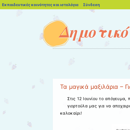
blogs.sch.gr
Εκπαιδευτικές κοινότητες και ιστολόγια
Σύνδεση
Δημοτικό
Μενού
Μετάβαση στο περιεχόμενο
Τα μαγικά μαξιλάρια – Γ
Στις 12 Ιουνίου το απόγευμα,
γιορτούλα μας για να αποχαιρ
καλοκαίρι!