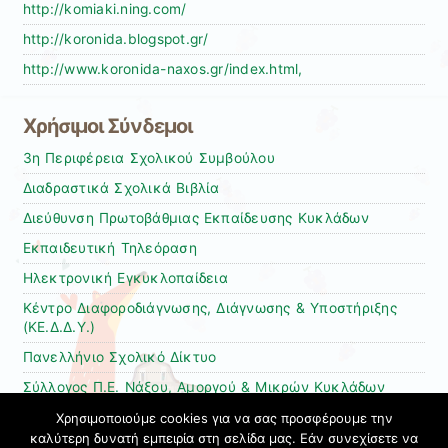
http://komiaki.ning.com/
http://koronida.blogspot.gr/
http://www.koronida-naxos.gr/index.html,
Χρήσιμοι Σύνδεμοι
3η Περιφέρεια Σχολικού Συμβούλου
Διαδραστικά Σχολικά Βιβλία
Διεύθυνση Πρωτοβάθμιας Εκπαίδευσης Κυκλάδων
Εκπαιδευτική Τηλεόραση
Ηλεκτρονική Εγκυκλοπαίδεια
Κέντρο Διαφοροδιάγνωσης, Διάγνωσης & Υποστήριξης
(ΚΕ.Δ.Δ.Υ.)
Πανελλήνιο Σχολικό Δίκτυο
Σύλλογος Π.Ε. Νάξου, Αμοργού & Μικρών Κυκλάδων
Υπουργείο Παιδείας και Θρησκευμάτων
Χρησιμοποιούμε cookies για να σας προσφέρουμε την
καλύτερη δυνατή εμπειρία στη σελίδα μας. Εάν συνεχίσετε να