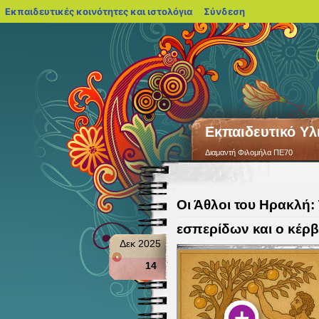
blogs.sch.gr
Εκπαιδευτικές κοινότητες και ιστολόγια
Σύνδεση
Εκπαιδευτικό Υλ
Διαμαντή Φιλομήλα ΠΕ70
Οι Άθλοι του Ηρακλή:
εσπερίδων και ο κέρβ
Δεκ 2025
14