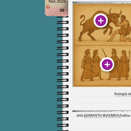
Νοέ 2025
30
Άνοιγμα σ
από
ΔΙΑΜΑΝΤΗ ΦΙΛΟΜΗΛΑ
κάτω