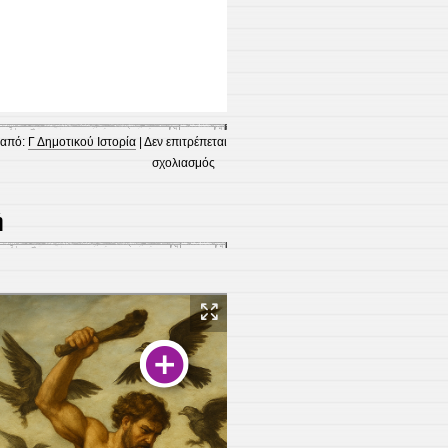
 από:
Γ Δημοτικού Ιστορία
|
Δεν επιτρέπεται
στο
σχολιασμός
Οι
12
ή
Άθλοι
του
Ηρακλή
|
Genially