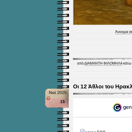
Άνοιγμα σ
από
ΔΙΑΜΑΝΤΗ ΦΙΛΟΜΗΛΑ
κάτω
Οι 12 Άθλοι του Ηρακλ
Νοέ 2025
15