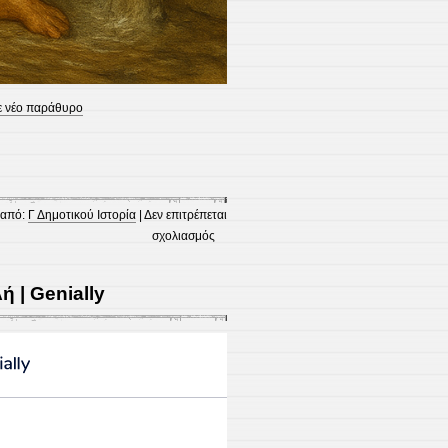
ε νέο παράθυρο
 από:
Γ Δημοτικού Ιστορία
|
Δεν επιτρέπεται
στο
σχολιασμός
Οι
Άθλοι
ή | Genially
του
Ηρακλή:
Οι
Στάβλοι
του
Αυγεία