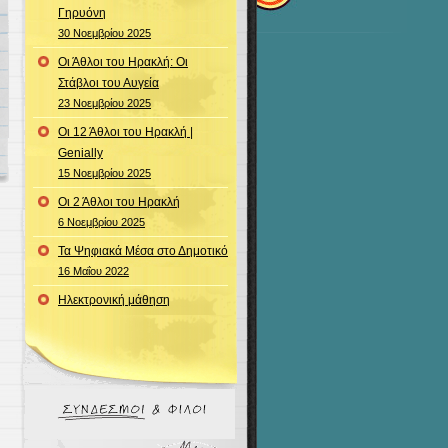
Γηρυόνη
30 Νοεμβρίου 2025
Οι Άθλοι του Ηρακλή: Οι
Στάβλοι του Αυγεία
23 Νοεμβρίου 2025
Οι 12 Άθλοι του Ηρακλή |
Genially
15 Νοεμβρίου 2025
Οι 2 Άθλοι του Ηρακλή
6 Νοεμβρίου 2025
Τα Ψηφιακά Μέσα στο Δημοτικό
16 Μαΐου 2022
Ηλεκτρονική μάθηση