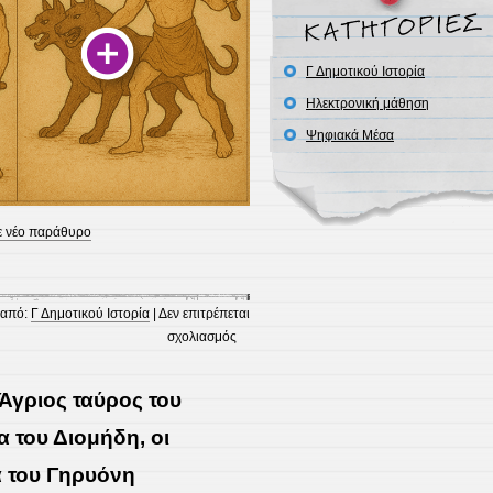
Γ Δημοτικού Ιστορία
Ηλεκτρονική μάθηση
Ψηφιακά Μέσα
ε νέο παράθυρο
 από:
Γ Δημοτικού Ιστορία
|
Δεν επιτρέπεται
στο
σχολιασμός
Οι
Άθλοι
 Άγριος ταύρος του
του
Ηρακλή:
α του Διομήδη, οι
Τα
α του Γηρυόνη
χρυσά