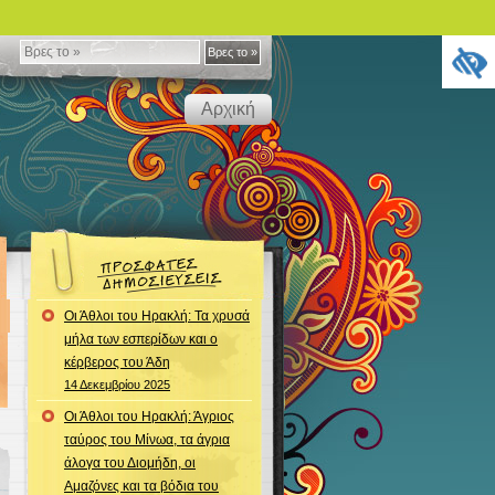
Βρες
Βρες το »
το
Αρχική
»
Οι Άθλοι του Ηρακλή: Τα χρυσά
μήλα των εσπερίδων και ο
κέρβερος του Άδη
14 Δεκεμβρίου 2025
Οι Άθλοι του Ηρακλή: Άγριος
ταύρος του Μίνωα, τα άγρια
άλογα του Διομήδη, οι
Αμαζόνες και τα βόδια του