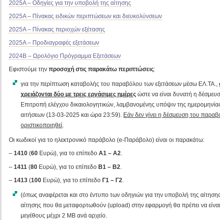
2025Α – Οδηγίες για την υποβολή της αίτησης
2025Α – Πίνακας ειδικών περιπτώσεων και διευκολύνσεων
2025Α – Πίνακας περιοχών εξέτασης
2025Α – Προδιαγραφές εξετάσεων
2024Β – Ωρολόγιο Πρόγραμμα Εξετάσεων
Εφιστούμε την
προσοχή στις παρακάτω περιπτώσεις
:
για την περίπτωση καταβολής του παραβόλου των εξετάσεων μέσω ΕΛ.ΤΑ.,
χρειάζονται δύο με τρεις εργάσιμες ημέρε
ς
ώστε να είναι δυνατή η δέσμε
Επιτροπή ελέγχου δικαιολογητικών, λαμβανομένης υπόψιν της ημερομηνία
αιτήσεων (13-03-2025 και ώρα 23:59).
Εάν δεν γίνει η δέσμευση του παραβ
οριστικοποιηθεί
.
Οι κωδικοί για το ηλεκτρονικό παράβολο (e-Παράβολο) είναι οι παρακάτω:
–
1410
(
60
Ευρώ), για το επίπεδο
Α1 – Α2
.
–
1411
(
80
Ευρώ), για το επίπεδο
Β1 – Β2
.
–
1413
(
100
Ευρώ), για το επίπεδο
Γ1 – Γ2
.
(όπως αναφέρεται και στο έντυπο των οδηγιών για την υποβολή της αίτησης
αίτησης που θα μεταφορτωθούν (upload) στην εφαρμογή θα πρέπει να είνα
μεγέθους μέχρι 2 ΜB ανά αρχείο.