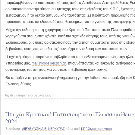
παραλαμβάνουν το πιστοποιητικό τους από τις Διευθύνσεις Δευτεροβάθμιας Εκπ
οριστικοποίησαν την αίτηση συμμετοχής τους στις εξετάσεις του Κ.Π.Γ., έχοντας 
εξεταζομένου ή το δελτίο αστυνομικής ταυτότητας. Σε περίπτωση παραλαβής πι
πρόσωπο, απαιτείται εξουσιοδότηση θεωρημένη για το γνήσιο της υπογραφής κα
Μέχρι την έκδοση και τη χορήγηση του Κρατικού Πιστοποιητικού Γλωσσομάθειας
χορηγούνται στους επιτυχόντες, κατόπιν σχετικής αίτησής τους, από τις Διευθύ
Εκπαίδευσης, οι οποίες οριστικοποίησαν την αίτηση συμμετοχής τους στις εξετάσε
βεβαιώσεις επιτυχίας που θα ισχύουν μέχρι την έκδοση των πιστοποιητικών.
Η σχετική αίτηση μπορεί να υποβληθεί από τους ενδιαφερόμενους/ες στην ηλεκ
Υπηρεσίας μας,
mail@dide.ker.sch.gr
, επισυνάπτοντας και ευκρινές αντίγραφο 
αστυνομικής ταυτότητας, για να σταλεί η βεβαίωση ηλεκτρονικά.
Θα υπάρξει νεότερη ανακοίνωση/ενημέρωση για την έκδοση και παραλαβή των 
Γλωσσομάθειας.
στο
Δεν επιτρέπεται σχολιασμός
Αποτελέσματα
Κρατικού
Πτυχία Κρατικού Πιστοποιητικού Γλωσσομάθεια
Πιστοποιητικού
Γλωσσομάθειας
2024.
εξεταστικής
Συντάκτης:
ΔΙΕΥΘΥΝΣΗ Δ.Ε. ΚΕΡΚΥΡΑΣ
κάτω από
ΚΠΓ
,
Χωρίς κατηγορία
περιόδου
Νοεμβρίου