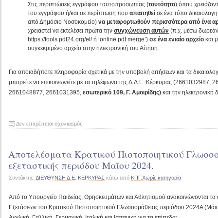
Στις περιπτώσεις εγγράφου ταυτοπροσωπίας (
ταυτότητα
) όπου χρειάζον
του εγγράφου ή/και σε περίπτωση που
απαιτηθεί
σε ένα τύπο δικαιολογη
από Δημόσιο Νοσοκομείο)
να μεταφορτωθούν περισσότερα από ένα αρ
χρειαστεί να εκτελέσει πρώτα την
συγχώνευση αυτών
(π.χ. μέσω δωρεάν
https://tools.pdf24.org/el/ ή ‘online pdf merge’)
σε ένα ενιαίο αρχείο
και 
συγκεκριμένο αρχείο στην ηλεκτρονική του Αίτηση.
Για οποιαδήποτε πληροφορία σχετικά με την υποβολή αιτήσεων και τα δικαιολο
μπορείτε να επικοινωνείτε με τα τηλέφωνα της Δ.Δ.Ε. Κέρκυρας (2661032987,
2661048877, 2661031395,
εσωτερικό 109, Γ. Αμοιρίδης)
και την ηλεκτρονική
στο
Δεν επιτρέπεται σχολιασμός
Κρατικό
Πιστοποιητικό
Αποτελέσματα Κρατικού Πιστοποιητικού Γλωσσο
Γλωσσομάθειας
–
εξεταστικής περιόδου Μαΐου 2024.
Εξετάσεις
Συντάκτης:
ΔΙΕΥΘΥΝΣΗ Δ.Ε. ΚΕΡΚΥΡΑΣ
κάτω από
ΚΠΓ
,
Χωρίς κατηγορία
περιόδου
Νοεμβρίου
Από το Υπουργείο Παιδείας, Θρησκευμάτων και Αθλητισμού ανακοινώνονται τα
2024.
Εξετάσεων του Κρατικού Πιστοποιητικού Γλωσσομάθειας περιόδου 2024Α (Μάιος
Αγγλική, Γαλλική, Γερμανική, Ιταλική και Ισπανική για τα επίπεδα: