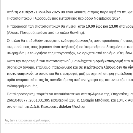
Από τη
Δευτέρα 21 Ιουλίου 2025
θα είναι διαθέσιμα προς παραλαβή τα πτυχία
Πιστοποιητικού Γλωσσομάθειας εξεταστικής περιόδου Νοεμβρίου 2024.
Η παράδοση των πιστοποιητικών θα γίνεται
από 10.00 έως και 13.00
στα γραφ
(Αλυκές Ποταμού, επάνω από το παλιό Bowling).
Οι τίτλοι θα επιδοθούν στους/στις ενδιαφερόμενους/ες αυτοπροσώπως ή στους
εκπροσώπους τους (εφόσον είναι ανήλικοι) ή σε άτομα εξουσιοδοτημένα με υ
θεωρημένη με το «γνήσιο της υπογραφής», ως ορίζεται από το νόμο, είτε μέσω
Κατά την παραλαβή του πιστοποιητικού, θα ελέγχεται η
ορθή
καταγραφή
των α
στοιχείων (όνομα, επώνυμο, πατρώνυμο) και
σε περίπτωση λάθους δεν θα γί
πιστοποιητικού
, το οποίο και θα επιστραφεί, μαζί με σχετική αίτηση για έκδοσ
ορθά ονομαστικά στοιχεία, συνοδευόμενη από αντίγραφο της αστυνομικής ταυτ
ενδιαφερόμενου/ης.
Για πληροφορίες μπορείτε να απευθύνεστε και στα τηλέφωνα της Υπηρεσίας μ
2661048877, 2661031395 (εσωτερικά 126, κ. Σωτηρία Μπόικου, και 104, κ. 
στο e-mail της Δ.Δ.Ε. Κέρκυρας
: dideker@sch.gr
στο
Δεν επιτρέπεται σχολιασμός
Πτυχία
Κρατικού