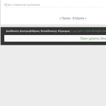
στο
Δεν επιτρέπεται σχολιασμός
Αποτελέσματα
Κρατικού
Πιστοποιητικού
« Προηγ
-
Επόμενα »
Γλωσσομάθειας
εξεταστικής
Διεύθυνση Δευτεροβάθμιας Εκπαίδευσης Κέρκυρας
Copyright © 2026 All Rights 
περιόδου
Μαΐου
Όροι χρήσης blog
2024.