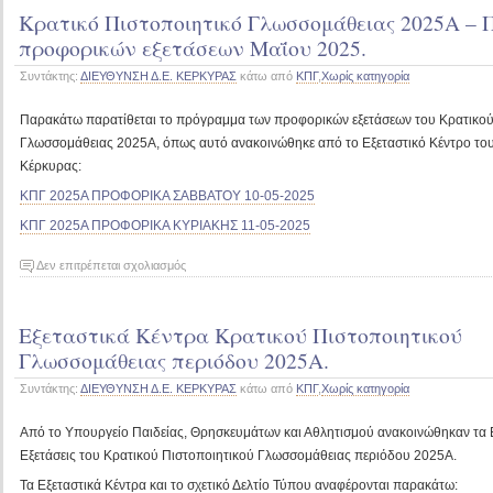
Κρατικό Πιστοποιητικό Γλωσσομάθειας 2025Α –
Πιστοποιητικού
Γλωσσομάθειας
προφορικών εξετάσεων Μαΐου 2025.
Νοεμβρίου
Συντάκτης:
ΔΙΕΥΘΥΝΣΗ Δ.Ε. ΚΕΡΚΥΡΑΣ
κάτω από
ΚΠΓ
,
Χωρίς κατηγορία
2024.
Παρακάτω παρατίθεται το πρόγραμμα των προφορικών εξετάσεων του Κρατικού
Γλωσσομάθειας 2025Α, όπως αυτό ανακοινώθηκε από το Εξεταστικό Κέντρο του
Κέρκυρας:
ΚΠΓ 2025Α ΠΡΟΦΟΡΙΚΑ ΣΑΒΒΑΤΟΥ 10-05-2025
ΚΠΓ 2025Α ΠΡΟΦΟΡΙΚΑ ΚΥΡΙΑΚΗΣ 11-05-2025
στο
Δεν επιτρέπεται σχολιασμός
Κρατικό
Πιστοποιητικό
Εξεταστικά Κέντρα Κρατικού Πιστοποιητικού
Γλωσσομάθειας
2025Α
Γλωσσομάθειας περιόδου 2025Α.
–
Συντάκτης:
ΔΙΕΥΘΥΝΣΗ Δ.Ε. ΚΕΡΚΥΡΑΣ
κάτω από
ΚΠΓ
,
Χωρίς κατηγορία
Πρόγραμμα
προφορικών
Από το Υπουργείο Παιδείας, Θρησκευμάτων και Αθλητισμού ανακοινώθηκαν τα Εξ
εξετάσεων
Μαΐου
Εξετάσεις του Κρατικού Πιστοποιητικού Γλωσσομάθειας περιόδου 2025Α.
2025.
Τα Εξεταστικά Κέντρα και το σχετικό Δελτίο Τύπου αναφέρονται παρακάτω: