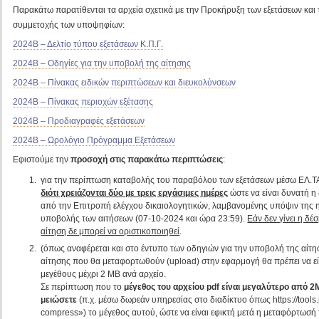
Παρακάτω παρατίθενται τα αρχεία σχετικά με την Προκήρυξη των εξετάσεων κα
συμμετοχής των υποψηφίων:
2024Β – Δελτίο τύπου εξετάσεων Κ.Π.Γ.
2024Β – Οδηγίες για την υποβολή της αίτησης
2024Β – Πίνακας ειδικών περιπτώσεων και διευκολύνσεων
2024Β – Πίνακας περιοχών εξέτασης
2024Β – Προδιαγραφές εξετάσεων
2024Β – Ωρολόγιο Πρόγραμμα Εξετάσεων
Εφιστούμε την
προσοχή στις παρακάτω περιπτώσεις
:
για την περίπτωση καταβολής του παραβόλου των εξετάσεων μέσω ΕΛ.Τ
διότι χρειάζονται δύο με τρεις εργάσιμες ημέρε
ς
ώστε να είναι δυνατή 
από την Επιτροπή ελέγχου δικαιολογητικών, λαμβανομένης υπόψιν της 
υποβολής των αιτήσεων (07-10-2024 και ώρα 23:59).
Εάν δεν γίνει η δ
αίτηση δε μπορεί να οριστικοποιηθεί
.
(όπως αναφέρεται και στο έντυπο των οδηγιών για την υποβολή της αίτησ
αίτησης που θα μεταφορτωθούν (upload) στην εφαρμογή θα πρέπει να εί
μεγέθους μέχρι 2 ΜB ανά αρχείο.
Σε περίπτωση που το
μέγεθος του αρχείου pdf είναι μεγαλύτερο από 
μειώσετε
(π.χ. μέσω δωρεάν υπηρεσίας στο διαδίκτυο όπως https://tools.p
compress») το μέγεθος αυτού, ώστε να είναι εφικτή μετά η μεταφόρτωσή 