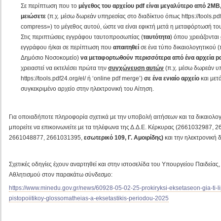
Σε περίπτωση που το
μέγεθος του αρχείου pdf είναι μεγαλύτερο από 2MB
μειώσετε
(π.χ. μέσω δωρεάν υπηρεσίας στο διαδίκτυο όπως https://tools.pdf
compress») το μέγεθος αυτού, ώστε να είναι εφικτή μετά η μεταφόρτωσή το
Στις περιπτώσεις εγγράφου ταυτοπροσωπίας (
ταυτότητα
) όπου χρειάζονται
εγγράφου ή/και σε περίπτωση που
απαιτηθεί
σε ένα τύπο δικαιολογητικού 
Δημόσιο Νοσοκομείο)
να μεταφορτωθούν περισσότερα από ένα αρχεία p
χρειαστεί να εκτελέσει πρώτα την
συγχώνευση αυτών
(π.χ. μέσω δωρεάν υ
https://tools.pdf24.org/el/ ή ‘online pdf merge’)
σε ένα ενιαίο αρχείο
και μετ
συγκεκριμένο αρχείο στην ηλεκτρονική του Αίτηση.
Για οποιαδήποτε πληροφορία σχετικά με την υποβολή αιτήσεων και τα δικαιολο
μπορείτε να επικοινωνείτε με τα τηλέφωνα της Δ.Δ.Ε. Κέρκυρας (2661032987,
2661048877, 2661031395,
εσωτερικό 109, Γ. Αμοιρίδης)
και την ηλεκτρονική
Σχετικές οδηγίες έχουν αναρτηθεί και στην ιστοσελίδα του Υπουργείου Παιδεία
Αθλητισμού στον παρακάτω σύνδεσμο:
https://www.minedu.gov.gr/news/60928-05-02-25-prokiryksi-eksetaseon-gia-ti-lip
pistopoiitikoy-glossomatheias-a-eksetastikis-periodou-2025