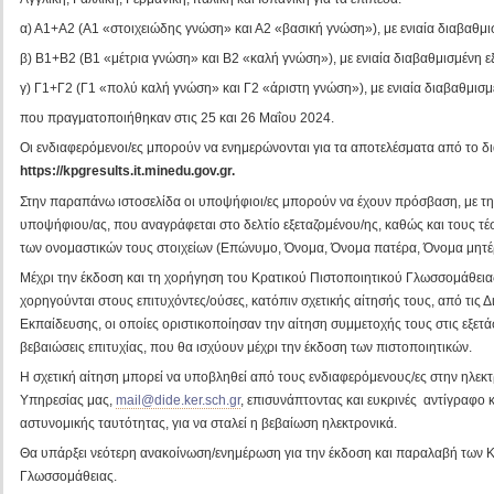
α) Α1+Α2 (Α1 «στοιχειώδης γνώση» και Α2 «βασική γνώση»), με ενιαία διαβαθμι
β) Β1+Β2 (Β1 «μέτρια γνώση» και Β2 «καλή γνώση»), με ενιαία διαβαθμισμένη ε
γ) Γ1+Γ2 (Γ1 «πολύ καλή γνώση» και Γ2 «άριστη γνώση»), με ενιαία διαβαθμισμ
που πραγματοποιήθηκαν στις 25 και 26 Μαΐου 2024.
Οι ενδιαφερόμενοι/ες μπορούν να ενημερώνονται για τα αποτελέσματα από το δι
https://kpgresults.it.minedu.gov.gr.
Στην παραπάνω ιστοσελίδα οι υποψήφιοι/ες μπορούν να έχουν πρόσβαση, με τ
υποψήφιου/ας, που αναγράφεται στο δελτίο εξεταζομένου/ης, καθώς και τους τέ
των ονομαστικών τους στοιχείων (Επώνυμο, Όνομα, Όνομα πατέρα, Όνομα μητέ
Μέχρι την έκδοση και τη χορήγηση του Κρατικού Πιστοποιητικού Γλωσσομάθειας
χορηγούνται στους επιτυχόντες/ούσες, κατόπιν σχετικής αίτησής τους, από τις 
Εκπαίδευσης, οι οποίες οριστικοποίησαν την αίτηση συμμετοχής τους στις εξετάσε
βεβαιώσεις επιτυχίας, που θα ισχύουν μέχρι την έκδοση των πιστοποιητικών.
Η σχετική αίτηση μπορεί να υποβληθεί από τους ενδιαφερόμενους/ες στην ηλεκ
Υπηρεσίας μας,
mail@dide.ker.sch.gr
, επισυνάπτοντας και ευκρινές αντίγραφο 
αστυνομικής ταυτότητας, για να σταλεί η βεβαίωση ηλεκτρονικά.
Θα υπάρξει νεότερη ανακοίνωση/ενημέρωση για την έκδοση και παραλαβή των 
Γλωσσομάθειας.