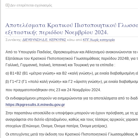
στο
Δεν επιτρέπεται σχολιασμός
Κρατικό
Πιστοποιητικό
Αποτελέσματα Κρατικού Πιστοποιητικού Γλωσσο
Γλωσσομάθειας
–
εξεταστικής περιόδου Νοεμβρίου 2024.
Εξετάσεις
Συντάκτης:
ΔΙΕΥΘΥΝΣΗ Δ.Ε. ΚΕΡΚΥΡΑΣ
κάτω από
ΚΠΓ
,
Χωρίς κατηγορία
περιόδου
Μαΐου
Από το Υπουργείο Παιδείας, Θρησκευμάτων και Αθλητισμού ανακοινώνονται τα
2025.
Εξετάσεων του Κρατικού Πιστοποιητικού Γλωσσομάθειας περιόδου 2024Β, για τ
Γαλλική, Γερμανική, Ιταλική, Ισπανική και Τουρκική για τα επίπεδα :
α) Β1+Β2 (Β1 «μέτρια γνώση» και Β2 «καλή γνώση»), με ενιαία διαβαθμισμένη ε
β) Γ1+Γ2 (Γ1 «πολύ καλή γνώση» και Γ2 «άριστη γνώση»), με ενιαία διαβαθμισμ
που πραγματοποιήθηκαν στις 23 και 24 Νοεμβρίου 2024.
Οι ενδιαφερόμενοι μπορούν να ενημερώνονται για τα αποτελέσματα από το διαδί
https://kpgresults.it.minedu.gov.gr
Στην παραπάνω ιστοσελίδα οι υποψήφιοι μπορούν να έχουν πρόσβαση, με τη χ
αναγράφεται στο δελτίο εξεταζομένου, καθώς και τους τέσσερις αρχικούς χαρακ
στοιχείων (Επώνυμο, Όνομα, Όνομα πατέρα, Όνομα μητέρας).
Οι επιτυχόντες μετά την έκδοση του Κρατικού Πιστοποιητικού Γλωσσομάθειας 