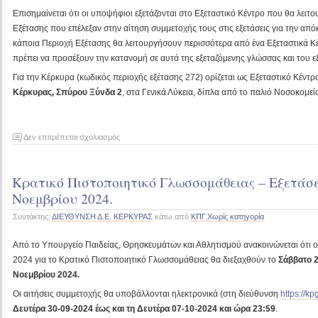
Επισημαίνεται ότι οι υποψήφιοι εξετάζονται στο Εξεταστικό Κέντρο που θα λειτ
Εξέτασης που επέλεξαν στην αίτηση συμμετοχής τους στις εξετάσεις για την απ
κάποια Περιοχή Εξέτασης θα λειτουργήσουν περισσότερα από ένα Εξεταστικά Κέ
πρέπει να προσέξουν την κατανομή σε αυτά της εξεταζόμενης γλώσσας και του ε
Για την Κέρκυρα (κωδικός περιοχής εξέτασης 272) ορίζεται ως Εξεταστικό Κέντρ
Κέρκυρας, Σπύρου Ξύνδα 2
, στα Γενικά Λύκεια, δίπλα από το παλιό Νοσοκομεί
στο
Δεν επιτρέπεται σχολιασμός
Εξεταστικά
Κέντρα
Κρατικό Πιστοποιητικό Γλωσσομάθειας – Εξετάσε
Κ.Π.Γ.
περιόδου
Νοεμβρίου 2024.
Νοεμβρίου
Συντάκτης:
ΔΙΕΥΘΥΝΣΗ Δ.Ε. ΚΕΡΚΥΡΑΣ
κάτω από
ΚΠΓ
,
Χωρίς κατηγορία
2024.
Από το Υπουργείο Παιδείας, Θρησκευμάτων και Αθλητισμού ανακοινώνεται ότι οι
2024 για το Κρατικό Πιστοποιητικό Γλωσσομάθειας θα διεξαχθούν το
Σάββατο 2
Νοεμβρίου 2024.
Οι αιτήσεις συμμετοχής θα υποβάλλονται ηλεκτρονικά (στη διεύθυνση
https://kp
Δευτέρα 30-09-2024 έως και τη Δευτέρα 07-10-2024 και ώρα 23:59
.