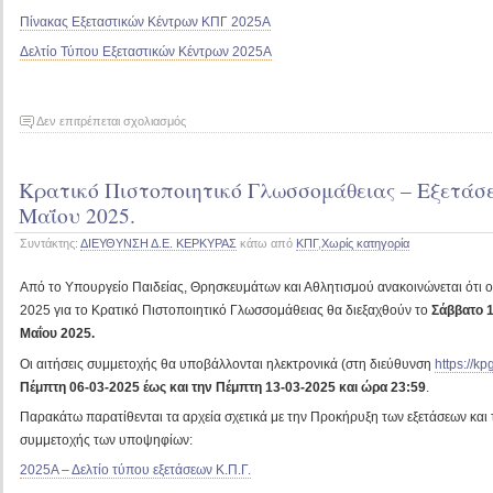
Πίνακας Εξεταστικών Κέντρων ΚΠΓ 2025Α
Δελτίο Τύπου Εξεταστικών Κέντρων 2025Α
στο
Δεν επιτρέπεται σχολιασμός
Εξεταστικά
Κέντρα
Κρατικό Πιστοποιητικό Γλωσσομάθειας – Εξετάσε
Κρατικού
Πιστοποιητικού
Μαΐου 2025.
Γλωσσομάθειας
Συντάκτης:
ΔΙΕΥΘΥΝΣΗ Δ.Ε. ΚΕΡΚΥΡΑΣ
κάτω από
ΚΠΓ
,
Χωρίς κατηγορία
περιόδου
2025Α.
Από το Υπουργείο Παιδείας, Θρησκευμάτων και Αθλητισμού ανακοινώνεται ότι οι
2025 για το Κρατικό Πιστοποιητικό Γλωσσομάθειας θα διεξαχθούν το
Σάββατο 1
Μαΐου 2025.
Οι αιτήσεις συμμετοχής θα υποβάλλονται ηλεκτρονικά (στη διεύθυνση
https://kp
Πέμπτη 06-03-2025 έως και την Πέμπτη 13-03-2025 και ώρα 23:59
.
Παρακάτω παρατίθενται τα αρχεία σχετικά με την Προκήρυξη των εξετάσεων κα
συμμετοχής των υποψηφίων:
2025Α – Δελτίο τύπου εξετάσεων Κ.Π.Γ.