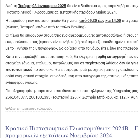
Από τη
Τετάρτη 08 Ιανουαρίου 2025
θα είναι διαθέσιμα προς παραλαβή τα πτυχ
2024.
Πιστοποιητικού Γλωσσομάθειας εξεταστικής περιόδου Μαΐου 2024.
Η παράδοση των πιστοποιητικών θα γίνεται
από 09.30 έως και 14.00
στα γραφε
(Αλυκές Ποταμού, επάνω από το παλιό Bowling).
Οι τίτλοι θα επιδοθούν στους/στις ενδιαφερόμενους/ες αυτοπροσώπως ή στους 
εκπροσώπους τους (εφόσον είναι ανήλικοι) ή σε άτομα εξουσιοδοτημένα με υπ
με το «γνήσιο της υπογραφής», ως ορίζεται από το νόμο, είτε μέσω της πλατφόρ
Κατά την παραλαβή του πιστοποιητικού, θα ελέγχεται η
ορθή
καταγραφή
των αν
στοιχείων (όνομα, επώνυμο, πατρώνυμο) και
σε περίπτωση λάθους δεν θα γίν
πιστοποιητικού
, το οποίο και θα επιστραφεί, μαζί με σχετική αίτηση για έκδοση
ορθά ονομαστικά στοιχεία, συνοδευόμενη από αντίγραφο της αστυνομικής ταυτ
ενδιαφερόμενου/ης.
Για πληροφορίες μπορείτε να απευθύνεστε και στα τηλέφωνα της Υπηρεσίας μα
2661048877, 2661031395 (εσωτερικά 126, κ. Σωτηρία Μπόικου, και 112, κ. Α
στο
Δεν επιτρέπεται σχολιασμός
Πτυχία
Κρατικού
Κρατικό Πιστοποιητικό Γλωσσομάθειας 2024Β –
Πιστοποιητικού
Γλωσσομάθειας
προφορικών εξετάσεων Νοεμβρίου 2024.
Μαΐου