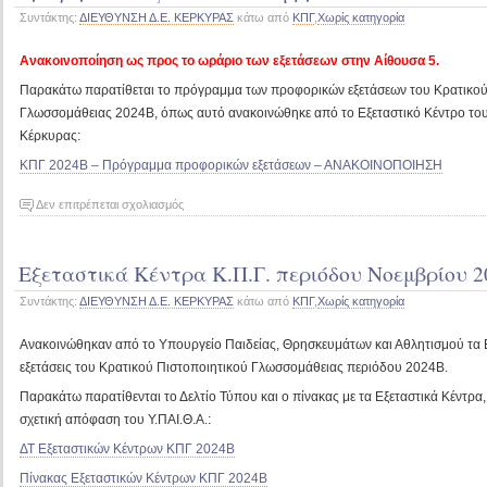
Συντάκτης:
ΔΙΕΥΘΥΝΣΗ Δ.Ε. ΚΕΡΚΥΡΑΣ
κάτω από
ΚΠΓ
,
Χωρίς κατηγορία
2024.
Ανακοινοποίηση ως προς το ωράριο των εξετάσεων στην Αίθουσα 5.
Παρακάτω παρατίθεται το πρόγραμμα των προφορικών εξετάσεων του Κρατικού
Γλωσσομάθειας 2024Β, όπως αυτό ανακοινώθηκε από το Εξεταστικό Κέντρο του
Κέρκυρας:
ΚΠΓ 2024Β – Πρόγραμμα προφορικών εξετάσεων – ΑΝΑΚΟΙΝΟΠΟΙΗΣΗ
στο
Δεν επιτρέπεται σχολιασμός
Κρατικό
Πιστοποιητικό
Εξεταστικά Κέντρα Κ.Π.Γ. περιόδου Νοεμβρίου 2
Γλωσσομάθειας
2024Β
Συντάκτης:
ΔΙΕΥΘΥΝΣΗ Δ.Ε. ΚΕΡΚΥΡΑΣ
κάτω από
ΚΠΓ
,
Χωρίς κατηγορία
–
Πρόγραμμα
Ανακοινώθηκαν από το Υπουργείο Παιδείας, Θρησκευμάτων και Αθλητισμού τα Εξ
προφορικών
εξετάσεις του Κρατικού Πιστοποιητικού Γλωσσομάθειας περιόδου 2024Β.
εξετάσεων
Νοεμβρίου
Παρακάτω παρατίθενται το Δελτίο Τύπου και ο πίνακας με τα Εξεταστικά Κέντρα
2024.
σχετική απόφαση του Υ.ΠΑΙ.Θ.Α.:
ΔΤ Εξεταστικών Κέντρων ΚΠΓ 2024Β
Πίνακας Εξεταστικών Κέντρων ΚΠΓ 2024Β