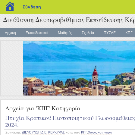
blogs.sch.gr
Σύνδεση
Διεύθυνση Δευτεροβάθμιας Εκπαίδευσης Κέ
Αρχική
Εκπαιδευτικοί
Μαθητές
Σχολεία
ΠΥΣΔΕ
ΚΠΓ
Αρχεία για 'ΚΠΓ' Κατηγορία
Πτυχία Κρατικού Πιστοποιητικού Γλωσσομάθεια
2024.
Συντάκτης:
ΔΙΕΥΘΥΝΣΗ Δ.Ε. ΚΕΡΚΥΡΑΣ
κάτω από
ΚΠΓ
,
Χωρίς κατηγορία