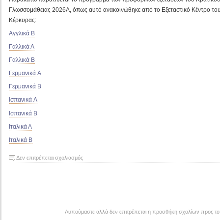
Γλωσσομάθειας 2026Α, όπως αυτό ανακοινώθηκε από το Εξεταστικό Κέντρο του
Κέρκυρας:
Αγγλικά Β
Γαλλικά Α
Γαλλικά Β
Γερμανικά A
Γερμανικά Β
Ισπανικά A
Ισπανικά Β
Ιταλικά Α
Ιταλικά Β
στο
Δεν επιτρέπεται σχολιασμός
Κρατικό
Πιστοποιητικό
Γλωσσομάθειας
2026Α
–
Λυπούμαστε αλλά δεν επιτρέπεται η προσθήκη σχολίων προς το
Πρόγραμμα