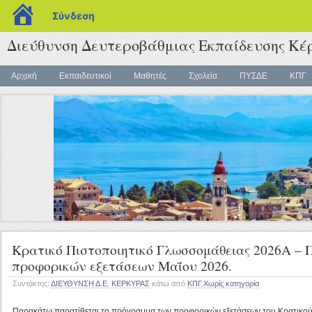
blogs.sch.gr
Σύνδεση
Διεύθυνση Δευτεροβάθμιας Εκπαίδευσης Κέ
Αρχική
Εκπαιδευτικοί
Μαθητές
Σχολεία
ΠΥΣΔΕ
ΚΠΓ
Κρατικό Πιστοποιητικό Γλωσσομάθειας 2026Α –
προφορικών εξετάσεων Μαΐου 2026.
Συντάκτης:
ΔΙΕΥΘΥΝΣΗ Δ.Ε. ΚΕΡΚΥΡΑΣ
κάτω από
ΚΠΓ
,
Χωρίς κατηγορία
Παρακάτω παρατίθεται το πρόγραμμα των προφορικών εξετάσεων του Κρατικού