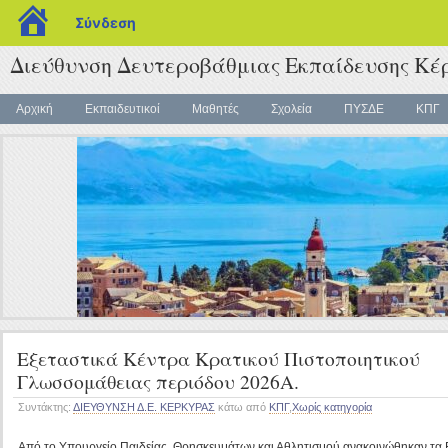
blogs.sch.gr
Σύνδεση
Διεύθυνση Δευτεροβάθμιας Εκπαίδευσης Κέ
Αρχική
Εκπαιδευτικοί
Μαθητές
Σχολεία
ΠΥΣΔΕ
ΚΠΓ
Εξεταστικά Κέντρα Κρατικού Πιστοποιητικού
Γλωσσομάθειας περιόδου 2026Α.
Συντάκτης:
ΔΙΕΥΘΥΝΣΗ Δ.Ε. ΚΕΡΚΥΡΑΣ
κάτω από
ΚΠΓ
,
Χωρίς κατηγορία
Από το Υπουργείο Παιδείας, Θρησκευμάτων και Αθλητισμού ανακοινώθηκαν τα Εξ