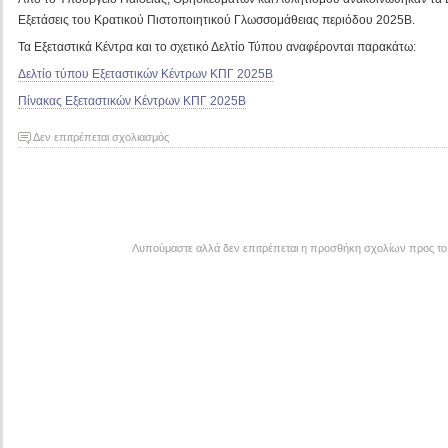
Εξετάσεις του Κρατικού Πιστοποιητικού Γλωσσομάθειας περιόδου 2025Β.
Τα Εξεταστικά Κέντρα και το σχετικό Δελτίο Τύπου αναφέρονται παρακάτω:
Δελτίο τύπου Εξεταστικών Κέντρων ΚΠΓ 2025Β
Πίνακας Εξεταστικών Κέντρων ΚΠΓ 2025Β
στο
Δεν επιτρέπεται σχολιασμός
Εξεταστικά
Κέντρα
Κρατικού
Πιστοποιητικού
Γλωσσομάθειας
Λυπούμαστε αλλά δεν επιτρέπεται η προσθήκη σχολίων προς το
περιόδου
2025Β.