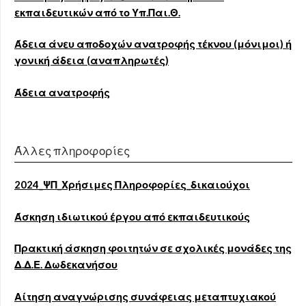
εκπαιδευτικών από το Υπ.Παι.Θ.
Άδεια άνευ αποδοχών ανατροφής τέκνου (μόνιμοι) ή
γονική άδεια (αναπληρωτές)
Άδεια ανατροφής
Άλλες πληροφορίες
2024_ΨΠ_Χρήσιμες Πληροφορίες_δικαιούχοι
Άσκηση ιδιωτικού έργου από εκπαιδευτικούς
Πρακτική άσκηση φοιτητών σε σχολικές μονάδες της
Δ.Δ.Ε. Δωδεκανήσου
Αίτηση αναγνώρισης συνάφειας μεταπτυχιακού