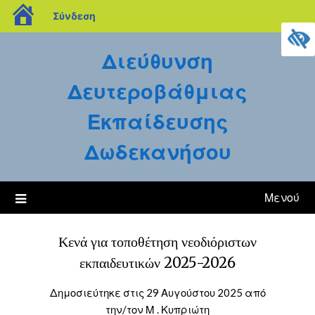
blogs.sch.gr
Σύνδεση
Μετάβαση
Διεύθυνση
στο
περιεχόμενο
Δευτεροβάθμιας
Εκπαίδευσης
Δωδεκανήσου
Μενού
Κενά για τοποθέτηση νεοδιόριστων
εκπαιδευτικών 2025-2026
Δημοσιεύτηκε στις
29 Αυγούστου 2025
από
την/τον
Μ . Κυπριώτη