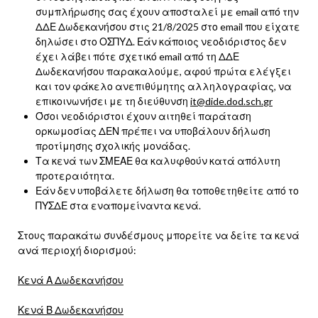
συμπλήρωσης σας έχουν αποσταλεί με email από την
ΔΔΕ Δωδεκανήσου στις 21/8/2025 στο email που είχατε
δηλώσει στο ΟΣΠΥΔ. Εάν κάποιος νεοδιόριστος δεν
έχει λάβει πότε σχετικό
email
από τη ΔΔΕ
Δωδεκανήσου παρακαλούμε, αφού πρώτα ελέγξει
και τον φάκελο ανεπιθύμητης αλληλογραφίας, να
επικοινωνήσει με τη διεύθυνση
it
@
dide
.
dod
.
sch
.
gr
Όσοι νεοδιόριστοι έχουν αιτηθεί παράταση
ορκωμοσίας ΔΕΝ πρέπει να υποβάλουν δήλωση
προτίμησης σχολικής μονάδας.
Τα κενά των ΣΜΕΑΕ θα καλυφθούν κατά απόλυτη
προτεραιότητα.
Εάν δεν υποβάλετε δήλωση θα τοποθετηθείτε από το
ΠΥΣΔΕ στα εναπομείναντα κενά.
Στους παρακάτω συνδέσμους μπορείτε να δείτε τα κενά
ανά περιοχή διορισμού:
Κενά Α Δωδεκανήσου
Κενά Β Δωδεκανήσου